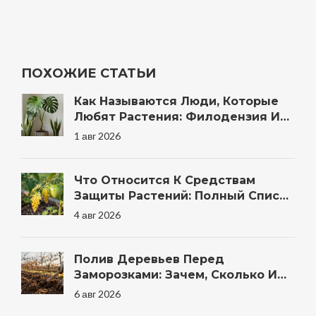
ПОХОЖИЕ СТАТЬИ
Как Называются Люди, Которые
Любят Растения: Филодензия И
Другие Термины
1 авг 2026
Что Относится К Средствам
Защиты Растений: Полный Список
Препаратов И Методов Для Сада
4 авг 2026
Полив Деревьев Перед
Заморозками: Зачем, Сколько И
Когда Правильно
6 авг 2026