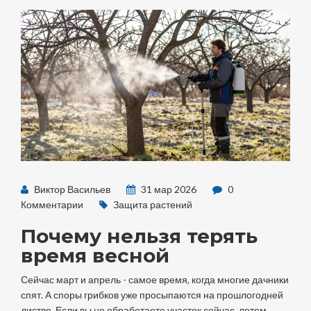
Виктор Васильев
31 мар 2026
0
Комментарии
Защита растений
Почему нельзя терять
время весной
Сейчас март и апрель - самое время, когда многие дачники
спят. А споры грибков уже просыпаются на прошлогодней
листве. Если вы не обработаете участок сейчас, летом