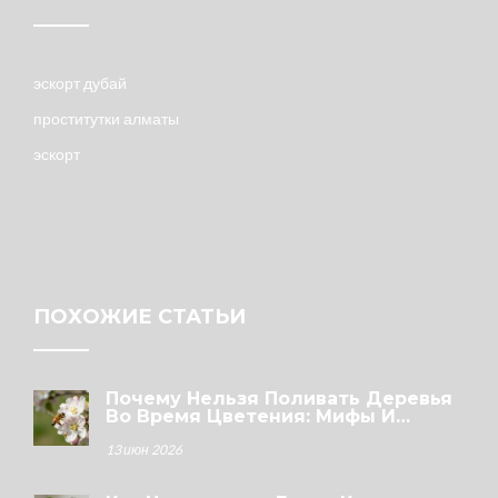
эскорт дубай
проститутки алматы
эскорт
ПОХОЖИЕ СТАТЬИ
Почему Нельзя Поливать Деревья
Во Время Цветения: Мифы И
Реальность
13 июн 2026