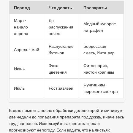
Период
Что делать
Препараты
Март -
До
Медный купорос,
начало
распускания
нитрафен
апреля
почек
Распускание
Бордосская
Апрель - май
бутонов
смесь, Инта-вир
Фаза
Фитоспорин,
Июнь
цветения
настой крапивы
Фунгициды
Июль
Рост завязей
широкого спектра
Важно помнить: после обработки должно пройти минимум
две недели до попадания препарата под дождь, иначе весь
труд напрасен. Используйте закрепители, если
прогнозируют непогоду. Если видите, что на листьях