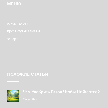
МЕНЮ
эскорт дубай
проститутки алматы
эскорт
ПОХОЖИЕ СТАТЬИ
Чем Удобрить Газон Чтобы Не Желтел?
8 апр 2025