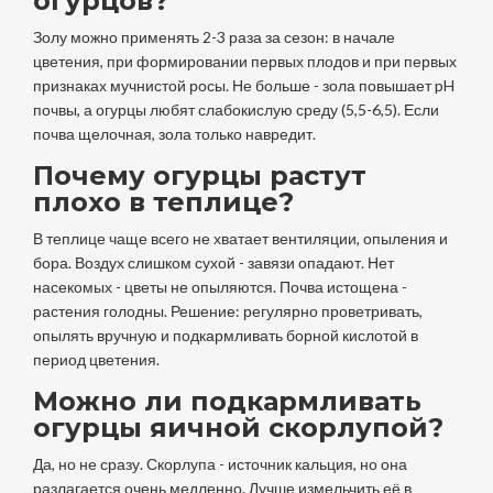
огурцов?
Золу можно применять 2-3 раза за сезон: в начале
цветения, при формировании первых плодов и при первых
признаках мучнистой росы. Не больше - зола повышает pH
почвы, а огурцы любят слабокислую среду (5,5-6,5). Если
почва щелочная, зола только навредит.
Почему огурцы растут
плохо в теплице?
В теплице чаще всего не хватает вентиляции, опыления и
бора. Воздух слишком сухой - завязи опадают. Нет
насекомых - цветы не опыляются. Почва истощена -
растения голодны. Решение: регулярно проветривать,
опылять вручную и подкармливать борной кислотой в
период цветения.
Можно ли подкармливать
огурцы яичной скорлупой?
Да, но не сразу. Скорлупа - источник кальция, но она
разлагается очень медленно. Лучше измельчить её в