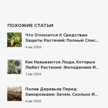
ПОХОЖИЕ СТАТЬИ
Что Относится К Средствам
Защиты Растений: Полный Список
Препаратов И Методов Для Сада
4 авг 2026
Как Называются Люди, Которые
Любят Растения: Филодензия И
Другие Термины
1 авг 2026
Полив Деревьев Перед
Заморозками: Зачем, Сколько И
Когда Правильно
6 авг 2026