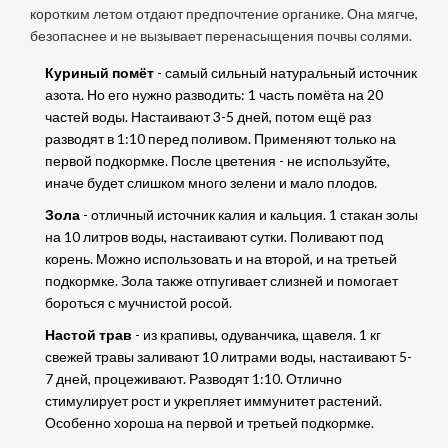
коротким летом отдают предпочтение органике. Она мягче,
безопаснее и не вызывает перенасыщения почвы солями.
Куриный помёт
- самый сильный натуральный источник
азота. Но его нужно разводить: 1 часть помёта на 20
частей воды. Настаивают 3-5 дней, потом ещё раз
разводят в 1:10 перед поливом. Применяют только на
первой подкормке. После цветения - не используйте,
иначе будет слишком много зелени и мало плодов.
Зола
- отличный источник калия и кальция. 1 стакан золы
на 10 литров воды, настаивают сутки. Поливают под
корень. Можно использовать и на второй, и на третьей
подкормке. Зола также отпугивает слизней и помогает
бороться с мучнистой росой.
Настой трав
- из крапивы, одуванчика, щавеля. 1 кг
свежей травы заливают 10 литрами воды, настаивают 5-
7 дней, процеживают. Разводят 1:10. Отлично
стимулирует рост и укрепляет иммунитет растений.
Особенно хороша на первой и третьей подкормке.