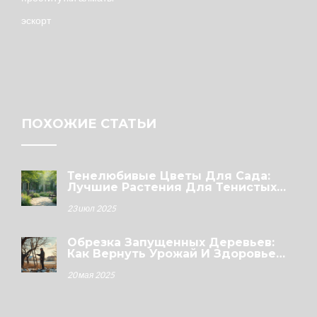
эскорт
ПОХОЖИЕ СТАТЬИ
Тенелюбивые Цветы Для Сада:
Лучшие Растения Для Тенистых
Участков
23 июл 2025
Обрезка Запущенных Деревьев:
Как Вернуть Урожай И Здоровье
Саду
20 мая 2025