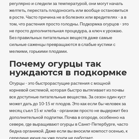
регулярно и следили за температурой, они могут начать
желтеть, перестать плодоносить или вообще остановиться
в росте. Часто причина не в болезнях или вредителях - а в
том, что растения просто голодны. Подкормка огурцов - это
не просто дополнительная процедура, а ключ к урожаю.
Без правильных питательных веществ даже самые
сильные саженцы превращаются в слабые кустики с
мелкими, горькими плодами.
Почему огурцы так
нуждаются в подкормке
Огурцы - это быстрорастущие растения с мощной
корневой системой, которая быстро вытягивает из почвы
все доступные питательные вещества. За сезон один куст
может дать до 10-15 кг плодов. Это как если бы человек за
месяц съел 15 кг хлеба - организм просто не выдержит без
дополнительной подпитки. Почва в огороде, особенно на
севере, где выращивают огурцы в Санкт-Петербурге, часто
бедна органикой. Даже если вы вносили компост осенью, к
середине июня он уже почти не работает.