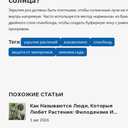
солнца?
Укрытия роз должны быть плотными, чтобы солнечные лучи не 
внутрь напрямую. Часто используется метод «карманов» из бум
двойного слоя спанбонда, чтобы создать буферную зону с ра
прогревом.
Теги:
укрытие растений
агроволокно
спанбонд
защита от заморозков
зимовка сада
ПОХОЖИЕ СТАТЬИ
Как Называются Люди, Которые
Любят Растения: Филодензия И
Другие Термины
1 авг 2026