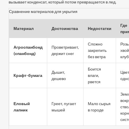
вызывает конденсат, который потом превращается в лед.
Сравнение материалов для укрытия
Где
Материал
Достоинства
Недостатки
при
Сложно
Розы
Агроспанбонд
Проветривает,
закрепить
хвой
(спанбонд)
держит снег
без ветра
клуб
Боится
Дышит,
Цвет
Крафт-бумага
влаги,
дешево
одн
рвется
Зем
вокр
Еловый
Греет, пугает
Мало сырья
ство
лапник
мышей
в городе
кор
сис