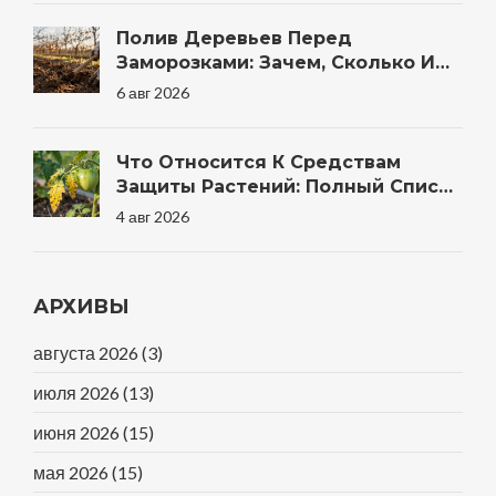
Полив Деревьев Перед
Заморозками: Зачем, Сколько И
Когда Правильно
6 авг 2026
Что Относится К Средствам
Защиты Растений: Полный Список
Препаратов И Методов Для Сада
4 авг 2026
АРХИВЫ
августа 2026
(3)
июля 2026
(13)
июня 2026
(15)
мая 2026
(15)