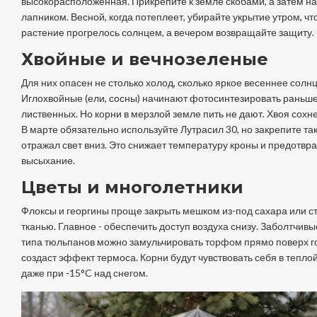
высокорасположенная. Прикрепите к земле скобами, а затем н
лапником. Весной, когда потеплеет, убирайте укрытие утром, ч
растение прогрелось солнцем, а вечером возвращайте защиту.
Хвойные и вечнозеленые
Для них опасен не столько холод, сколько яркое весеннее солнц
Иглохвойные (ели, сосны) начинают фотосинтезировать раньш
лиственных. Но корни в мерзлой земле пить не дают. Хвоя сохне
В марте обязательно используйте
Лутрасил 30
, но закрепите та
отражал свет вниз. Это снижает температуру кроны и предотвр
высыхание.
Цветы и многолетники
Флоксы и георгины проще закрыть мешком из-под сахара или с
тканью. Главное - обеспечить доступ воздуха снизу. Заболтчивы
типа тюльпанов можно замульчировать торфом прямо поверх го
создаст эффект термоса. Корни будут чувствовать себя в тепло
даже при -15°C над снегом.