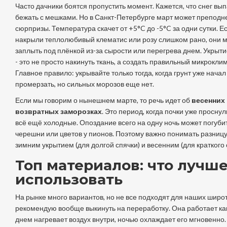
Часто дачники боятся пропустить момент. Кажется, что снег вып
бежать с мешками. Но в Санкт-Петербурге март может преподн
сюрпризы. Температура скачет от +5°C до -5°C за одни сутки. Е
накрыли теплолюбивый клематис или розу слишком рано, они м
заплыть под плёнкой из-за сырости или перегрева днем.
Укрыти
- это не просто накинуть ткань, а создать правильный микроклим
Главное правило: укрывайте только тогда, когда грунт уже начал
промерзать, но сильных морозов еще нет.
Если мы говорим о нынешнем марте, то речь идет об
весенних
возвратных заморозках
. Это период, когда почки уже проснул
всё ещё холодные. Опоздание всего на одну ночь может погуби
черешни или цветов у пионов. Поэтому важно понимать разниц
зимним укрытием (для долгой спячки) и весенним (для краткого 
Топ материалов: что лучш
использовать
На рынке много вариантов, но не все подходят для наших широт
рекомендую вообще выкинуть на переработку. Она работает ка
днем нагревает воздух внутри, ночью охлаждает его мгновенно.