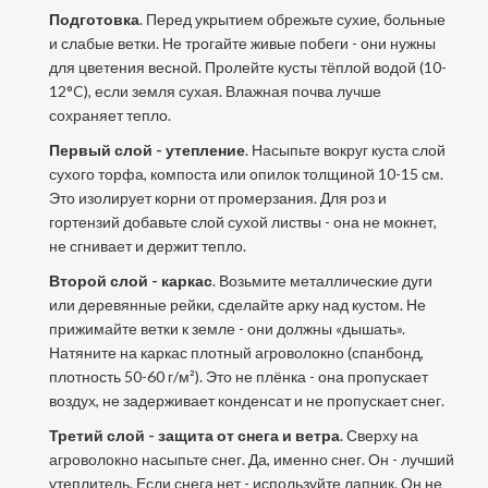
Подготовка
. Перед укрытием обрежьте сухие, больные
и слабые ветки. Не трогайте живые побеги - они нужны
для цветения весной. Пролейте кусты тёплой водой (10-
12°C), если земля сухая. Влажная почва лучше
сохраняет тепло.
Первый слой - утепление
. Насыпьте вокруг куста слой
сухого торфа, компоста или опилок толщиной 10-15 см.
Это изолирует корни от промерзания. Для роз и
гортензий добавьте слой сухой листвы - она не мокнет,
не сгнивает и держит тепло.
Второй слой - каркас
. Возьмите металлические дуги
или деревянные рейки, сделайте арку над кустом. Не
прижимайте ветки к земле - они должны «дышать».
Натяните на каркас плотный агроволокно (спанбонд,
плотность 50-60 г/м²). Это не плёнка - она пропускает
воздух, не задерживает конденсат и не пропускает снег.
Третий слой - защита от снега и ветра
. Сверху на
агроволокно насыпьте снег. Да, именно снег. Он - лучший
утеплитель. Если снега нет - используйте лапник. Он не