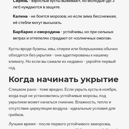
Сирень
- взрослые кусты выживают, но молодые (до 3
лет) нуждаются в защите.
Калина
- не боится морозов, но если зима бесснежная,
её стебли могут высыхать.
Барбарис
и
смородина
- устойчивы, но при сильных
ветрах и оттепелях страдают от «солнечных ожогов».
Кусты вроде бузины, ивы, спиреи или боярышника обычно
обходятся без укрытия - они адаптированы к нашему
климату. Но если вы сажали их недавно - укройте первый
год.
Когда начинать укрытие
Слишком рано - тоже вредно. Если укрыть кусты в ноябре,
когда ещё не установились устойчивые морозы, под
укрытием может начаться гниение. Влажность, тепло и
отсутствие циркуляции воздуха - идеальные условия для
грибков.
Лучшее время - после первого устойчивого заморозка,