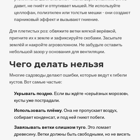
давит, не гниёт и отпугивает мышей. Не используйте
целлофан, полиэтилен или толстые мешки - они создают
парниковый эффект и вызывают гниение.
Для плетистых роз: обвяжите ветки мягкой верёвкой,
пригните их к земле и зафиксируйте скобами. Засыпьте
землёй и накройте агроволокном. Не забудьте оставить
небольшой зазор у основания для вентиляции.
Чего делать нельзя
Многие садоводы делают ошибки, которые ведут к гибели
кустов. Вот самые частые:
Укрывать поздно
. Если вы ждёте «серьёзных морозов»,
кусты уже пострадали.
Использовать плёнку
. Она не пропускает воздух,
собирает конденсат, и под ней гниют побеги.
Завязывать ветки слишком туго
. Это ломает
древесину. Ветки должны быть свободными, но не висеть