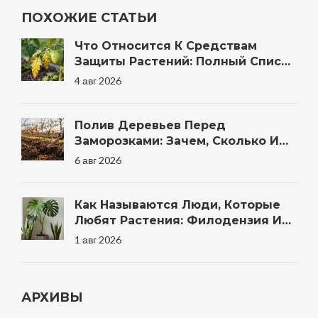
ПОХОЖИЕ СТАТЬИ
Что Относится К Средствам
Защиты Растений: Полный Список
Препаратов И Методов Для Сада
4 авг 2026
Полив Деревьев Перед
Заморозками: Зачем, Сколько И
Когда Правильно
6 авг 2026
Как Называются Люди, Которые
Любят Растения: Филодензия И
Другие Термины
1 авг 2026
АРХИВЫ