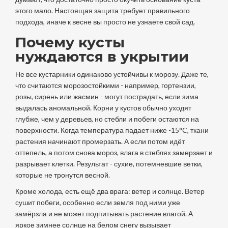
этого мало. Настоящая защита требует правильного
подхода, иначе к весне вы просто не узнаете свой сад.
Почему кусты
нуждаются в укрытии
Не все кустарники одинаково устойчивы к морозу. Даже те,
что считаются морозостойкими - например, гортензии,
розы, сирень или жасмин - могут пострадать, если зима
выдалась аномальной. Корни у кустов обычно уходят
глубже, чем у деревьев, но стебли и побеги остаются на
поверхности. Когда температура падает ниже -15°C, ткани
растения начинают промерзать. А если потом идёт
оттепель, а потом снова мороз, влага в стеблях замерзает и
разрывает клетки. Результат - сухие, потемневшие ветки,
которые не тронутся весной.
Кроме холода, есть ещё два врага: ветер и солнце. Ветер
сушит побеги, особенно если земля под ними уже
замёрзла и не может подпитывать растение влагой. А
яркое зимнее солнце на белом снегу вызывает