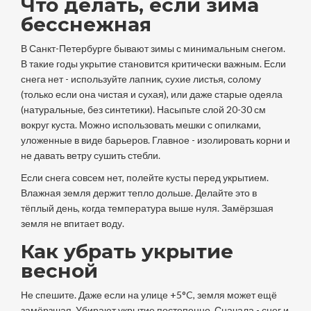
Что делать, если зима
бесснежная
В Санкт-Петербурге бывают зимы с минимальным снегом.
В такие годы укрытие становится критически важным. Если
снега нет - используйте лапник, сухие листья, солому
(только если она чистая и сухая), или даже старые одеяла
(натуральные, без синтетики). Насыпьте слой 20-30 см
вокруг куста. Можно использовать мешки с опилками,
уложенные в виде барьеров. Главное - изолировать корни и
не давать ветру сушить стебли.
Если снега совсем нет, полейте кусты перед укрытием.
Влажная земля держит тепло дольше. Делайте это в
тёплый день, когда температура выше нуля. Замёрзшая
земля не впитает воду.
Как убрать укрытие
весной
Не спешите. Даже если на улице +5°C, земля может ещё
замёрзшая. Убирают укрытие постепенно. Сначала - снег и