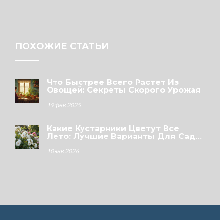
ПОХОЖИЕ СТАТЬИ
Что Быстрее Всего Растет Из
Овощей: Секреты Скорого Урожая
19 фев 2025
Какие Кустарники Цветут Все
Лето: Лучшие Варианты Для Сада
Без Перерывов
10 янв 2026