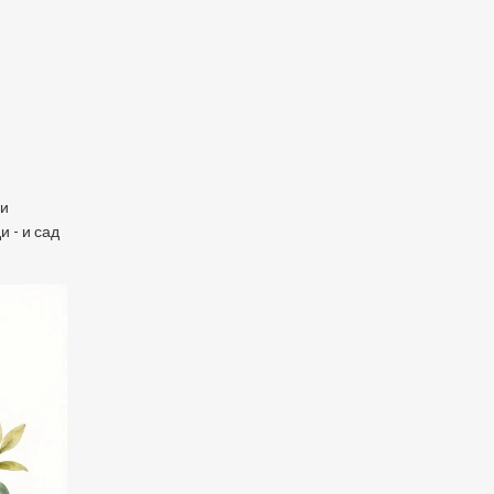
ни
 - и сад