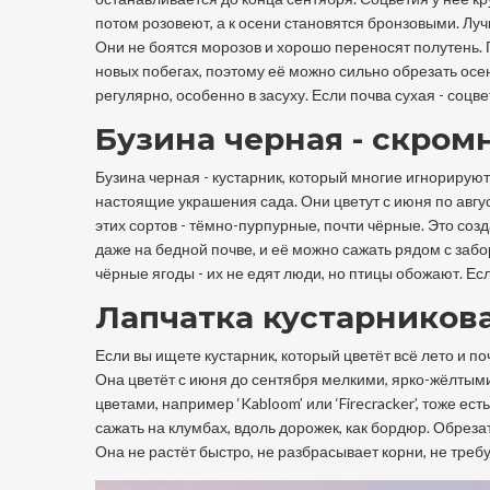
потом розовеют, а к осени становятся бронзовыми. Лучшие 
Они не боятся морозов и хорошо переносят полутень. Г
новых побегах, поэтому её можно сильно обрезать осе
регулярно, особенно в засуху. Если почва сухая - соцв
Бузина черная - скром
Бузина черная - кустарник, который многие игнорируют, с
настоящие украшения сада. Они цветут с июня по авгус
этих сортов - тёмно-пурпурные, почти чёрные. Это соз
даже на бедной почве, и её можно сажать рядом с заб
чёрные ягоды - их не едят люди, но птицы обожают. Ес
Лапчатка кустарникова
Если вы ищете кустарник, который цветёт всё лето и по
Она цветёт с июня до сентября мелкими, ярко-жёлтым
цветами, например ‘Kabloom’ или ‘Firecracker’, тоже ес
сажать на клумбах, вдоль дорожек, как бордюр. Обрезат
Она не растёт быстро, не разбрасывает корни, не требу