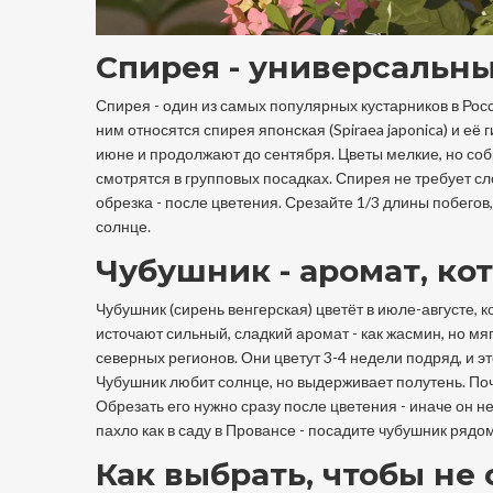
Спирея - универсальн
Спирея - один из самых популярных кустарников в России
ним относятся спирея японская (Spiraea japonica) и её г
июне и продолжают до сентября. Цветы мелкие, но соб
смотрятся в групповых посадках. Спирея не требует сло
обрезка - после цветения. Срезайте 1/3 длины побегов,
солнце.
Чубушник - аромат, ко
Чубушник (сирень венгерская) цветёт в июле-августе, 
источают сильный, сладкий аромат - как жасмин, но мягче.
северных регионов. Они цветут 3-4 недели подряд, и э
Чубушник любит солнце, но выдерживает полутень. По
Обрезать его нужно сразу после цветения - иначе он н
пахло как в саду в Провансе - посадите чубушник рядо
Как выбрать, чтобы не