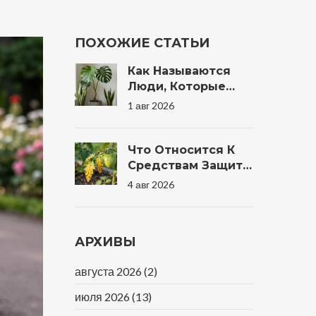
ПОХОЖИЕ СТАТЬИ
Как Называются
Люди, Которые
Любят Растения:
1 авг 2026
Филодензия И
Другие Термины
Что Относится К
Средствам Защиты
Растений: Полный
4 авг 2026
Список Препаратов
И Методов Для
Сада
АРХИВЫ
августа 2026
(2)
июля 2026
(13)