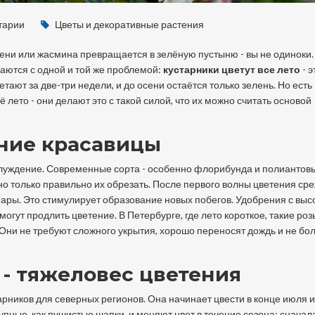
тарии
Цветы и декоративные растения
ирени или жасмина превращается в зелёную пустыню - вы не одиноки
ваются с одной и той же проблемой:
кустарники цветут все лето
- э
тают за две-три недели, и до осени остаётся только зелень. Но есть
 лето - они делают это с такой силой, что их можно считать основой
нние красавицы
аблуждение. Современные сорта - особенно флорибунда и полиантовы
но только правильно их обрезать. После первого волны цветения ср
пары. Это стимулирует образование новых побегов. Удобрения с выс
гут продлить цветение. В Петербурге, где лето короткое, такие розы
асы. Они не требуют сложного укрытия, хорошо переносят дождь и не бо
 - тяжеловес цветения
арников для северных регионов. Она начинает цвести в конце июля и
упные, как пушистые шапки, и меняют цвет в течение сезона: сначал