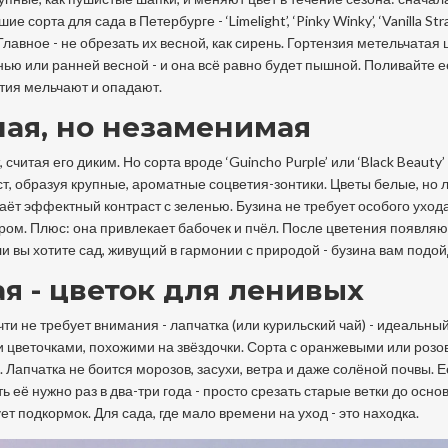
сорта для сада в Петербурге - ‘Limelight’, ‘Pinky Winky’, ‘Vanilla Str
лавное - не обрезать их весной, как сирень. Гортензия метельчатая 
нью или ранней весной - и она всё равно будет пышной. Поливайте е
етия мельчают и опадают.
ная, но незаменимая
читая его диким. Но сорта вроде ‘Guincho Purple’ или ‘Black Beauty’ 
т, образуя крупные, ароматные соцветия-зонтики. Цветы белые, но л
даёт эффектный контраст с зеленью. Бузина не требует особого ухода
ором. Плюс: она привлекает бабочек и пчёл. После цветения появля
ли вы хотите сад, живущий в гармонии с природой - бузина вам подой
я - цветок для ленивых
чти не требует внимания - лапчатка (или курильский чай) - идеальны
и цветочками, похожими на звёздочки. Сорта с оранжевыми или роз
ть. Лапчатка не боится морозов, засухи, ветра и даже солёной почвы. 
ь её нужно раз в два-три года - просто срезать старые ветки до осно
ет подкормок. Для сада, где мало времени на уход - это находка.