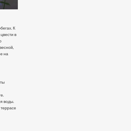
бегах. К
 цвести в
о
весной,
ее на
еты
я
е.
я воды.
а террасе