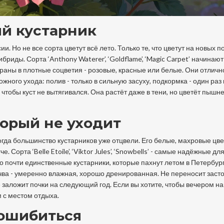
ый кустарник
. Но не все сорта цветут всё лето. Только те, что цветут на новых по
ибриды. Сорта ‘Anthony Waterer’, ‘Goldflame’, ‘Magic Carpet’ начинают
раны в плотные соцветия - розовые, красные или белые. Они отличн
жного ухода: полив - только в сильную засуху, подкормка - один раз 
 чтобы куст не вытягивался. Она растёт даже в тени, но цветёт пышн
торый не уходит
когда большинство кустарников уже отцвели. Его белые, махровые цв
 Сорта ‘Belle Etoile’, ‘Viktor Jules’, ‘Snowbells’ - самые надёжные дл
то почти единственные кустарники, которые пахнут летом в Петербург
чва - умеренно влажная, хорошо дренированная. Не переносит засто
е заложит почки на следующий год. Если вы хотите, чтобы вечером н
м с местом отдыха.
 ошибиться