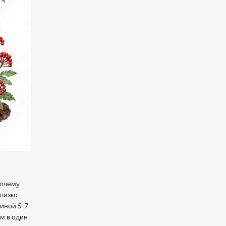
почему
близко
щиной 5-7
м в один