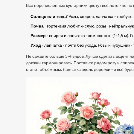
Все перечисленные кустарники цветут всё лето - но не 
Солнце или тень?
Розы, спирея, лапчатка - требуют
Почва
- гортензия любит кислую, розы - нейтральную
Размер
- спирея и лапчатка - компактные (1-1,5 м). Г
Уход
- лапчатка - почти без ухода. Розы и чубушник 
Не сажайте больше 3-4 видов. Лучше сделать акцент на 
должны гармонировать. Поставьте рядом розу и спирею 
станет объёмным. Лапчатка вдоль дорожки - и всё буд