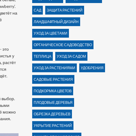
awberry’.
САД
ЗАЩИТА РАСТЕНИЙ
цветёт на
ё
ЛАНДШАФТНЫЙ ДИЗАЙН
УХОД ЗА ЦВЕТАМИ
ОРГАНИЧЕСКОЕ САДОВОДСТВО
- это
истья у
ТЕПЛИЦА
УХОД ЗА САДОМ
, растёт
УХОД ЗА РАСТЕНИЯМИ
УДОБРЕНИЯ
ются
дёт.
САДОВЫЕ РАСТЕНИЯ
ПОДКОРМКА ЦВЕТОВ
й выбор.
ПЛОДОВЫЕ ДЕРЕВЬЯ
овыми
Её можно
ОБРЕЗКА ДЕРЕВЬЕВ
вания.
УКРЫТИЕ РАСТЕНИЙ