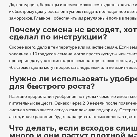
Да, настурцию, бархатцы и космею можно сеять даже в начале 
их быстрому циклу роста, они успеют выдать полноценное цвет
заморозков. Главное - обеспечить им регулярный полив в первы
Почему семена не всходят, хот
сделал по инструкции?
Скорее всего, дело в температуре или качестве семян. Если зе
холоднее +10 градусов, семена могли просто «уснуть» или сгнит
проверьте дату упаковки: старые семена теряют всхожесть, и 
«быстрые» цветы могут прорастать неделями или не взойти вовс
Нужно ли использовать удобр
для быстрого роста?
На этапе прорастания удобрения не нужны - семечко имеет сво
питательных веществ. Однако через 2-3 недели после появлен
листьев можно внести легкую комплексную подкормку. Остерег
азота, иначе растение будет наращивать только зелень, а цвет
Что делать, если всходов сли
много и они растут плотной м