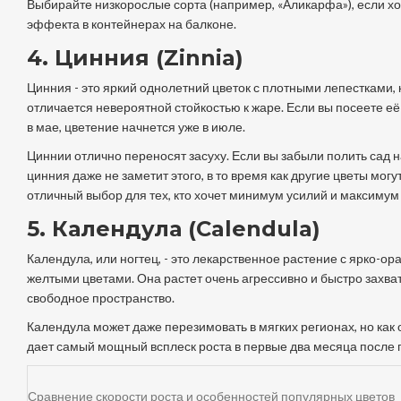
Выбирайте низкорослые сорта (например, «Аликарфа»), если хо
эффекта в контейнерах на балконе.
4. Цинния (Zinnia)
Цинния
- это
яркий однолетний цветок с плотными лепестками,
отличается невероятной стойкостью к жаре
. Если вы посеете её
в мае, цветение начнется уже в июле.
Циннии отлично переносят засуху. Если вы забыли полить сад н
цинния даже не заметит этого, в то время как другие цветы могу
отличный выбор для тех, кто хочет минимум усилий и максимум 
5. Календула (Calendula)
Календула
, или ногтец, - это
лекарственное растение с ярко-о
желтыми цветами
. Она растет очень агрессивно и быстро захва
свободное пространство.
Календула может даже перезимовать в мягких регионах, но как
дает самый мощный всплеск роста в первые два месяца после 
Сравнение скорости роста и особенностей популярных цветов