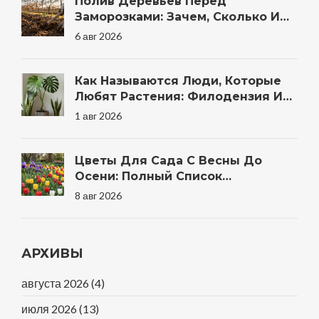
Полив Деревьев Перед
Заморозками: Зачем, Сколько И
Когда Правильно
6 авг 2026
Как Называются Люди, Которые
Любят Растения: Филодензия И
Другие Термины
1 авг 2026
Цветы Для Сада С Весны До
Осени: Полный Список
Неприхотливых Многолетников И
8 авг 2026
Однолетников
АРХИВЫ
августа 2026
(4)
июля 2026
(13)