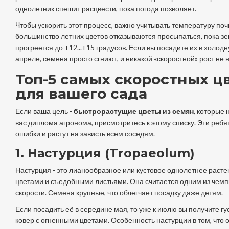
однолетник спешит расцвести, пока погода позволяет.
Чтобы ускорить этот процесс, важно учитывать температуру по
большинство летних цветов отказываются просыпаться, пока з
прогреется до +12...+15 градусов. Если вы посадите их в холод
апреле, семена просто сгниют, и никакой «скоростной» рост не 
Топ-5 самых скоростных ц
для вашего сада
Если ваша цель -
быстрорастущие цветы из семян
, которые 
вас диплома агронома, присмотритесь к этому списку. Эти реб
ошибки и растут на зависть всем соседям.
1. Настурция (Tropaeolum)
Настурция
- это
лианообразное или кустовое однолетнее расте
цветами и съедобными листьями
. Она считается одним из чем
скорости. Семена крупные, что облегчает посадку даже детям.
Если посадить её в середине мая, то уже к июлю вы получите г
ковер с огненными цветами. Особенность настурции в том, что 