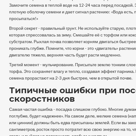
Замочите семена в теплой воде на 12-24 часа перед посадкой. 
плотную оболочку семени и дает сигнал растению: «Вода есть, 
просыпаться!»
Второй секрет - правильный грунт. Не используйте старую, пло
которая спрессовалась за зиму. Смешайте её с торфом или ко
субстратом. Рыхлая почва позволяет корням двигаться быстрее
проникать глубже. Помните, что корни - это «двигатель» растени
двигателю тяжело, верхняя часть будет расти медленно.
Третий момент - мульчирование. Присыпьте землю тонким сло
торфа. Это сохраняет влагу и тепло, создавая эффект парника.
семена прорастают на 2-3 дня быстрее, чем в открытой почве.
Типичные ошибки при пос
скоростников
Самая частая ошибка - посадка слишком глубоко. Многие дума
поглубже, будет надежнее». На самом деле, мелкие семена (на
или циннии) должны быть едва присыпаны землей. Если вы зако
сантиметров, росток просто потратит всю свою энергию на то, ч
свету, и выйдет на поверхность слабым и желтым.