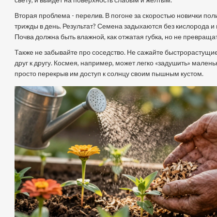
Вторая проблема - перелив. В погоне за скоростью новички пол
трижды в день. Результат? Семена задыхаются без кислорода и 
Почва должна быть влажной, как отжатая губка, но не превращат
Также не забывайте про соседство. Не сажайте быстрорастущи
друг к другу. Космея, например, может легко «задушить» малень
просто перекрыв им доступ к солнцу своим пышным кустом.