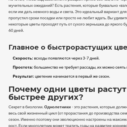
мучительных ожиданий? Есть растения, которые буквально «взл
если им дать немного воды и света. Это идеальный вариант для 
пропустил сроки посадки или просто не любит ждать. Вы удивите
некоторые цветы проходят путь от сухого зернышка до яркого бу
60 дней.
Главное о быстрорастущих цве
Скорость:
всходы появляются через 3-7 дней.
Простота:
большинство не требует рассады, их можно сеять п
Результат:
цветение начинается в первый же сезон.
Почему одни цветы растут
быстрее других?
Секрет в биологии.
Однолетники
- это
растения, которые долж
весь свой жизненный цикл (от прорастания до производства сем
сезон
. Именно поэтому они эволюционно настроены на макси
рост. Если многолетник может тратить годы на развитие корнево