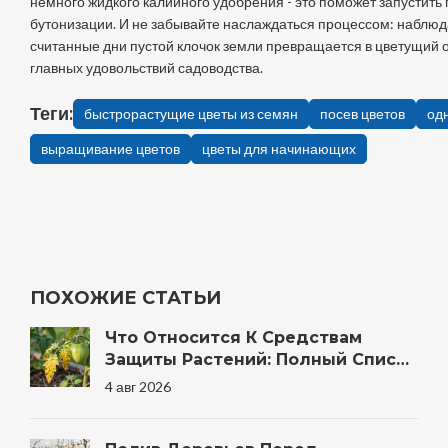
немного жидкого калийного удобрения - это поможет запустить
бутонизации. И не забывайте наслаждаться процессом: наблюдат
считанные дни пустой клочок земли превращается в цветущий оа
главных удовольствий садоводства.
Теги:
быстрорастущие цветы из семян
посев цветов
од
выращивание цветов
цветы для начинающих
ПОХОЖИЕ СТАТЬИ
Что Относится К Средствам
Защиты Растений: Полный Список
Препаратов И Методов Для Сада
4 авг 2026