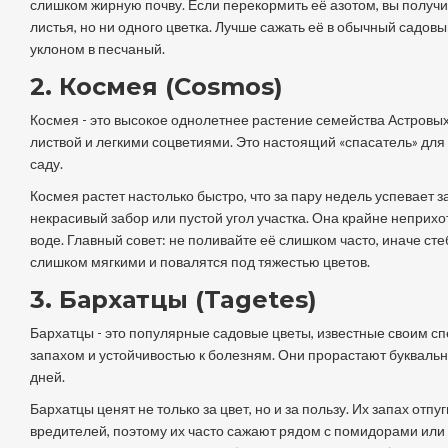
слишком жирную почву. Если перекормить её азотом, вы получ
листья, но ни одного цветка. Лучше сажать её в обычный садовы
уклоном в песчаный.
2. Космея (Cosmos)
Космея
- это
высокое однолетнее растение семейства Астровых
листвой и легкими соцветиями
. Это настоящий «спасатель» для
саду.
Космея растет настолько быстро, что за пару недель успевает з
некрасивый забор или пустой угол участка. Она крайне неприхот
воде. Главный совет: не поливайте её слишком часто, иначе сте
слишком мягкими и повалятся под тяжестью цветов.
3. Бархатцы (Tagetes)
Бархатцы
- это
популярные садовые цветы, известные своим с
запахом и устойчивостью к болезням
. Они прорастают буквальн
дней.
Бархатцы ценят не только за цвет, но и за пользу. Их запах отпу
вредителей, поэтому их часто сажают рядом с помидорами или 