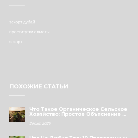
эскорт дубай
проститутки алматы
эскорт
ПОХОЖИЕ СТАТЬИ
Что Такое Органическое Сельское
Хозяйство: Простое Объяснение И
Практические Советы
26 окт 2025