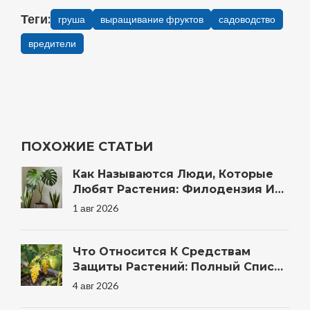
Теги:
груша
выращивание фруктов
садоводство
вредители
ПОХОЖИЕ СТАТЬИ
Как Называются Люди, Которые
Любят Растения: Филодензия И
Другие Термины
1 авг 2026
Что Относится К Средствам
Защиты Растений: Полный Список
Препаратов И Методов Для Сада
4 авг 2026