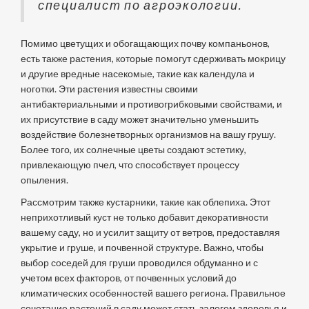
специалист по агроэкологии.
Помимо цветущих и обогащающих почву компаньонов,
есть также растения, которые помогут сдерживать мокрицу
и другие вредные насекомые, такие как календула и
ноготки. Эти растения известны своими
антибактериальными и противогрибковыми свойствами, и
их присутствие в саду может значительно уменьшить
воздействие болезнетворных организмов на вашу грушу.
Более того, их солнечные цветы создают эстетику,
привлекающую пчел, что способствует процессу
опыления.
Рассмотрим также кустарники, такие как облепиха. Этот
неприхотливый куст не только добавит декоративности
вашему саду, но и усилит защиту от ветров, предоставляя
укрытие и груше, и почвенной структуре. Важно, чтобы
выбор соседей для груши проводился обдуманно и с
учетом всех факторов, от почвенных условий до
климатических особенностей вашего региона. Правильное
сочетание растений в саду может стать залогом здоровья и