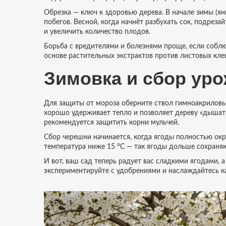
Обрезка — ключ к здоровью дерева. В начале зимы (ян
побегов. Весной, когда начнёт разбухать сок, подреза
и увеличить количество плодов.
Борьба с вредителями и болезнями проще, если собл
основе растительных экстрактов против листовых кл
Зимовка и сбор ур
Для защиты от мороза оберните ствол гимноакриловы
хорошо удерживает тепло и позволяет дереву «дышать
рекомендуется защитить корни мульчей.
Сбор черешни начинается, когда ягоды полностью окр
температура ниже 15 °C — так ягоды дольше сохраняю
И вот, ваш сад теперь радует вас сладкими ягодами, 
экспериментируйте с удобрениями и наслаждайтесь 