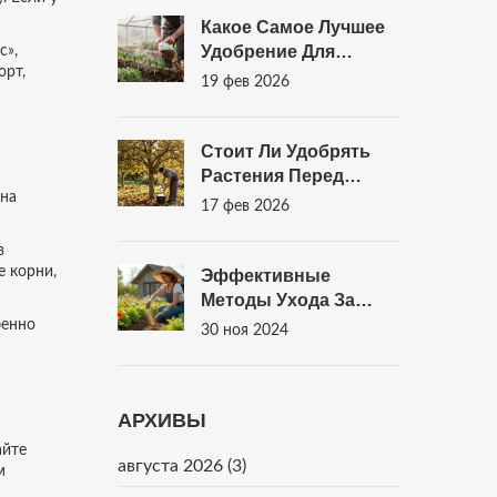
Какое Самое Лучшее
Удобрение Для
с»,
орт,
Помидор:
19 фев 2026
Проверенные
Варианты Для Урожая
Стоит Ли Удобрять
Растения Перед
 на
Заморозками: Правда
17 фев 2026
И Мифы
в
е корни,
Эффективные
Методы Ухода За
Садовыми
бенно
30 ноя 2024
Растениями И
Цветами
АРХИВЫ
айте
августа 2026
(3)
м