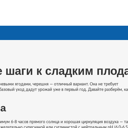
 шаги к сладким плод
невыми ягодами, черешня — отличный вариант. Она не требует
азовый уход дадут урожай уже в первый год. Давайте разберём, ка
та
нимум 6‑8 часов прямого солнца и хорошая циркуляция воздуха — та
желательно супесчаной или суглинистой с нейтральным pH (6,0‑6,5)