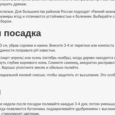
улучшить дренаж.
еспелые. Для большинства районов России подходят «Ранний анана
размеры ягод и отличаются устойчивостью к болезням. Выбирайте с
сбором.
 посадка
 см, убрав сорняки и камни. Внесите 3‑4 кг перегноя или компоста
одимости поправьте pH известью.
март‑апрель) или осень (октябрь‑ноябрь), когда дерево находится 
чуть глубже корневого кома. Снимите саженец, аккуратно расправьт
а. Хорошо уплотните землю и обильно полейте.
ециальной мховой смесью, чтобы защитить от высыпания. Это осо
ы
две недели после посадки поливайте каждые 3‑4 дня, потом уменьш
когда появляются бутончики, подкармливайте удобрениями с высоки
 стимулирует цветение.