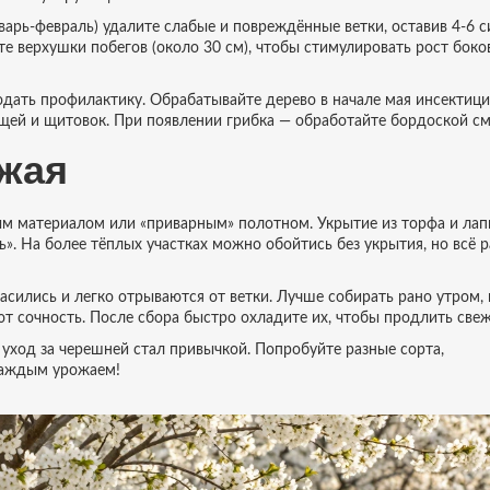
варь‑февраль) удалите слабые и повреждённые ветки, оставив 4‑6 
йте верхушки побегов (около 30 см), чтобы стимулировать рост боко
юдать профилактику. Обрабатывайте дерево в начале мая инсектиц
ещей и щитовок. При появлении грибка — обработайте бордоской см
ожая
м материалом или «приварным» полотном. Укрытие из торфа и лап
». На более тёплых участках можно обойтись без укрытия, но всё 
асились и легко отрываются от ветки. Лучше собирать рано утром, 
т сочность. После сбора быстро охладите их, чтобы продлить свеж
а уход за черешней стал привычкой. Попробуйте разные сорта,
каждым урожаем!