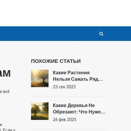
ПОХОЖИЕ СТАТЬИ
ам
Какие Растения
Нельзя Сажать Рядом
С Грушей: Полный
23 сен 2025
Гид
к всё
Какие Деревья Не
Обрезают: Что Нужно
Знать О Плодовых
26 фев 2025
Деревьях
к
. Если у