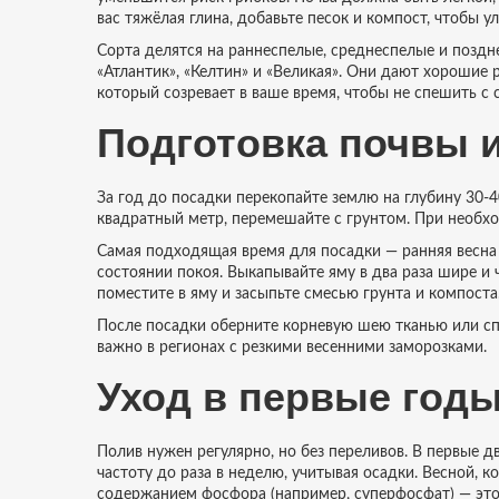
вас тяжёлая глина, добавьте песок и компост, чтобы 
Сорта делятся на раннеспелые, среднеспелые и поздн
«Атлантик», «Келтин» и «Великая». Они дают хорошие 
который созревает в ваше время, чтобы не спешить с 
Подготовка почвы и
За год до посадки перекопайте землю на глубину 30‑40
квадратный метр, перемешайте с грунтом. При необх
Самая подходящая время для посадки — ранняя весна (
состоянии покоя. Выкапывайте яму в два раза шире и 
поместите в яму и засыпьте смесью грунта и компост
После посадки оберните корневую шею тканью или сп
важно в регионах с резкими весенними заморозками.
Уход в первые год
Полив нужен регулярно, но без переливов. В первые 
частоту до раза в неделю, учитывая осадки. Весной, 
содержанием фосфора (например, суперфосфат) — это