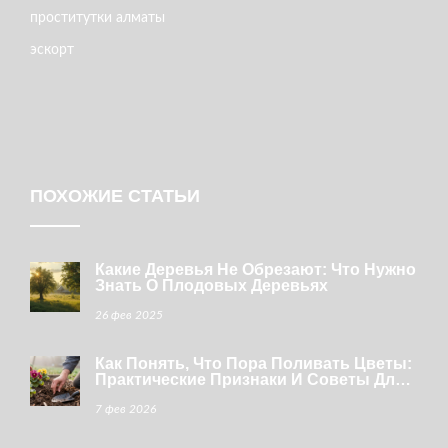
проститутки алматы
эскорт
ПОХОЖИЕ СТАТЬИ
Какие Деревья Не Обрезают: Что Нужно
Знать О Плодовых Деревьях
26 фев 2025
Как Понять, Что Пора Поливать Цветы:
Практические Признаки И Советы Для
Сада
7 фев 2026