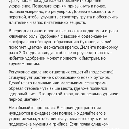
Сразу после посадки важно обеспечить хорошее
укоренение. Позвольте корням привыкнуть к почве,
поливая умеренно, но регулярно. Добавьте компост или
перегной, чтобы улучшить структуру грунта и обеспечить
длительный запас питательных веществ.
В период активного роста (весна‑лето) подкормки играют
ключевую роль. Удобрения с высоким содержанием
фосфора способствуют образованию бутонов, а калий
помогает цветкам держаться крепко. Делайте подкормку
раз в 2‑3 недели, следя, чтобы не переусердствовать –
избыток удобрений может привести к быстрым, но
хрупким цветам.
Регулярное удаление отцветших соцветий (подсечение)
стимулирует растение к образованию новых бутонов.
Делайте это пальцами или маленькими секаторами,
обрезая стебель чуть выше места, где уже появился
здоровый лист. Это простой трюк, но он реально удлиняет
период цветения.
Не забывайте про полив. В жаркие дни растения
нуждаются в ежедневном поливе, но делайте его в
утренние часы, чтобы листва успела высохнуть и не
подвержена мучениям грибков. Если почва слишком