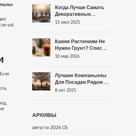
Фиалки
Когда Лучше Сажать
Декоративные
вят
Кустарники: Секреты
15 июл 2025
ли soil
Успешной Посадки
Для Вашего Сада
Каким Растениям Не
.
Нужен Грунт? Список
Декоративных
и
10 мар 2026
Растений Для Дома
Без Земли
 Если
Лучшие Компаньоны
Для Посадки Рядом С
Черешней
ота,
8 окт 2025
род.
ие
АРХИВЫ
августа 2026
(3)