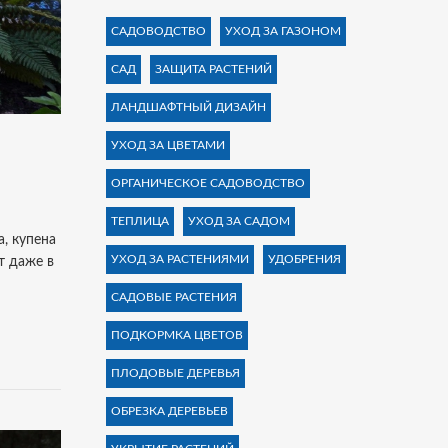
САДОВОДСТВО
УХОД ЗА ГАЗОНОМ
САД
ЗАЩИТА РАСТЕНИЙ
ЛАНДШАФТНЫЙ ДИЗАЙН
УХОД ЗА ЦВЕТАМИ
ОРГАНИЧЕСКОЕ САДОВОДСТВО
ТЕПЛИЦА
УХОД ЗА САДОМ
а, купена
УХОД ЗА РАСТЕНИЯМИ
УДОБРЕНИЯ
т даже в
САДОВЫЕ РАСТЕНИЯ
ПОДКОРМКА ЦВЕТОВ
ПЛОДОВЫЕ ДЕРЕВЬЯ
ОБРЕЗКА ДЕРЕВЬЕВ