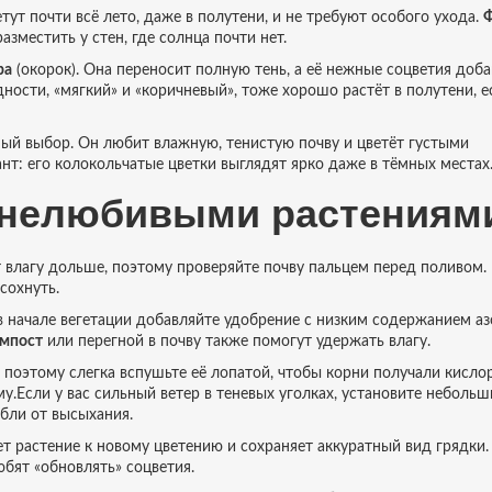
етут почти всё лето, даже в полутени, и не требуют особого ухода.
зместить у стен, где солнца почти нет.
ра
(окорок). Она переносит полную тень, а её нежные соцветия доба
ности, «мягкий» и «коричневый», тоже хорошо растёт в полутени, ес
ный выбор. Он любит влажную, тенистую почву и цветёт густыми
нт: его колокольчатые цветки выглядят ярко даже в тёмных местах
тенелюбивыми растениям
ет влагу дольше, поэтому проверяйте почву пальцем перед поливом.
сохнуть.
в начале вегетации добавляйте удобрение с низким содержанием аз
мпост
или перегной в почву также помогут удержать влагу.
, поэтому слегка вспушьте её лопатой, чтобы корни получали кисло
у.Если у вас сильный ветер в теневых уголках, установите небольш
бли от высыхания.
т растение к новому цветению и сохраняет аккуратный вид грядки.
бят «обновлять» соцветия.