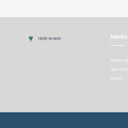
МЕНЮ
эскорт д
проститу
эскорт