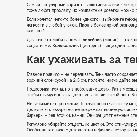
Самый популярный вариант –
анютины глазки
. Они цв
тоже любят прохладу, их компактные розетки можно ра
Если хочется чего‑то более «дикого», выбирайте
гейхе
легкости в любой уголок.
Пион
в более яркой разновид
влажный.
Для тех, кто любит аромат,
лилейник
(люпин) – отлич
соцветиями.
Колокольчик
(цистерна) – ещё один вариа
Как ухаживать за 
Главное правило – не переливать. Тень часто сохраня
верхний слой сухой на 2‑3 см, полейте, иначе дайте вы
Подкормка нужна, но в небольших дозах. Раз в месяц 
чтобы стимулировать цветение, а не листовой рост.
Ко
Не забывайте о рыхлении. Теневая почва часто скучает
Делайте это аккуратно, не повреждая корневую систем
барьеры – решёточки, камни. Они защитят нежные сте
Регулярно убирайте отцветшие цветки. Это стимулируе
Особенно это важно для анютин и фиалок, которые лю