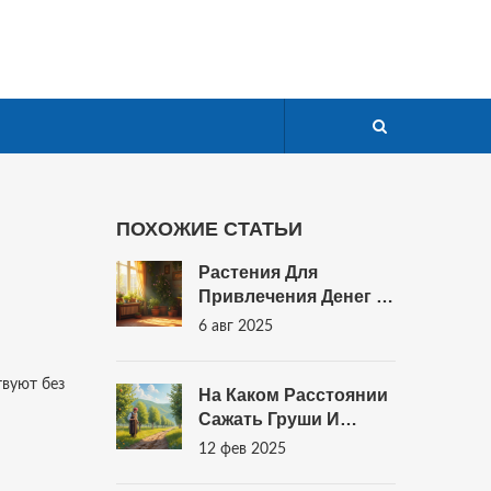
ПОХОЖИЕ СТАТЬИ
Растения Для
Привлечения Денег И
Удачи В Дом: Как
6 авг 2025
Озеленение Влияет
На Финансовый
твуют без
Достаток
На Каком Расстоянии
Сажать Груши И
Сливы?
12 фев 2025