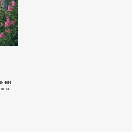
тением
одов.