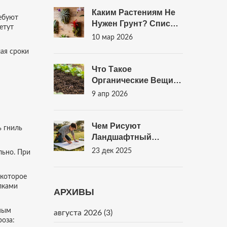
Каким Растениям Не
ребуют
Нужен Грунт? Список
етут
Декоративных
10 мар 2026
Растений Для Дома
чая сроки
Без Земли
Что Такое
Органические Вещи В
Саду: Полный Гид По
9 апр 2026
Органическому
Садоводству
Чем Рисуют
ь гниль
Ландшафтный
Дизайн: Инструменты
23 дек 2025
льно. При
И Методы
Профессионального
 которое
Планирования
лками
АРХИВЫ
ьным
августа 2026
(3)
роза: