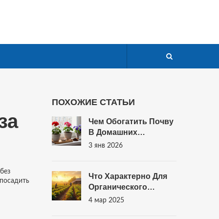
ПОХОЖИЕ СТАТЬИ
за
Чем Обогатить Почву
В Домашних
Условиях:
3 янв 2026
Проверенные
Способы Для
 без
Здоровых Цветов
Что Характерно Для
 посадить
Органического
Сельского
4 мар 2025
Хозяйства?