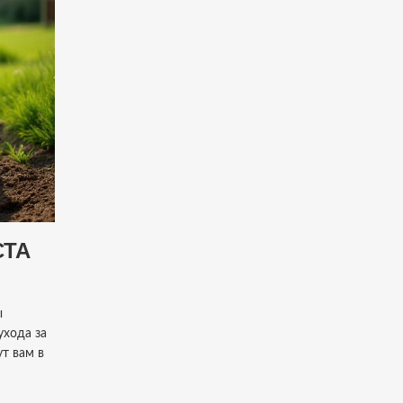
СТА
ы
ухода за
т вам в