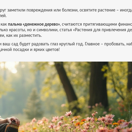
руг заметили повреждения или болезни, освятите растение – иногд
лей.
 как
пальма «денежное дерево»
, считаются притягивающими финан
лько красоты, но и символики, статья «Растения для привлечения де
и, как их разместить.
и ваш сад будет радовать глаз круглый год. Главное – пробовать, н
дачной посадки и ярких цветов!