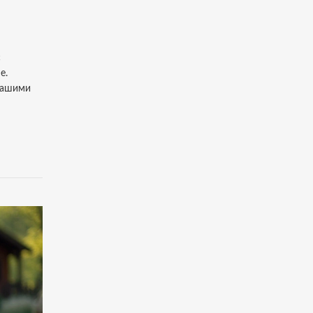
с
е.
 нашими