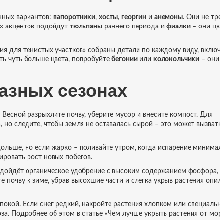
енных вариантов:
папоротники
,
хосты
,
георгин
и
анемоны
. Они не т
их акцентов подойдут
тюльпаны
раннего периода и
фиалки
– они цв
ния для тенистых участков» собраны детали по каждому виду, вклю
ить чуть больше цвета, попробуйте
бегонии
или
колокольчики
– они
разных сезонах
 Весной разрыхлите почву, уберите мусор и внесите компост. Для
 но следите, чтобы земля не оставалась сырой – это может вызват
дольше, но если жарко – поливайте утром, когда испарение минима
ировать рост новых побегов.
одойдёт органическое удобрение с высоким содержанием фосфора,
е почву к зиме, убрав высохшие части и слегка укрыв растения опи
покой. Если снег редкий, накройте растения хлопком или специал
а. Подробнее об этом в статье «Чем лучше укрыть растения от мо