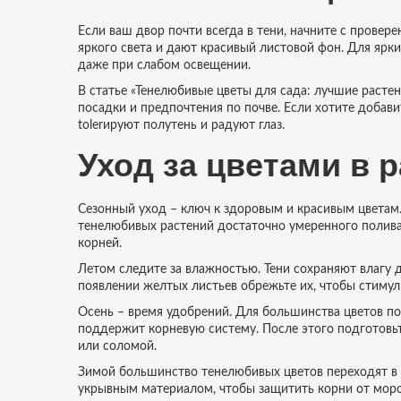
Если ваш двор почти всегда в тени, начните с провер
яркого света и дают красивый листовой фон. Для ярк
даже при слабом освещении.
В статье «Тенелюбивые цветы для сада: лучшие расте
посадки и предпочтения по почве. Если хотите добав
tolerируют полутень и радуют глаз.
Уход за цветами в 
Сезонный уход – ключ к здоровым и красивым цветам.
тенелюбивых растений достаточно умеренного полива,
корней.
Летом следите за влажностью. Тени сохраняют влагу 
появлении желтых листьев обрежьте их, чтобы стимул
Осень – время удобрений. Для большинства цветов п
поддержит корневую систему. После этого подготовьт
или соломой.
Зимой большинство тенелюбивых цветов переходят в 
укрывным материалом, чтобы защитить корни от мороз