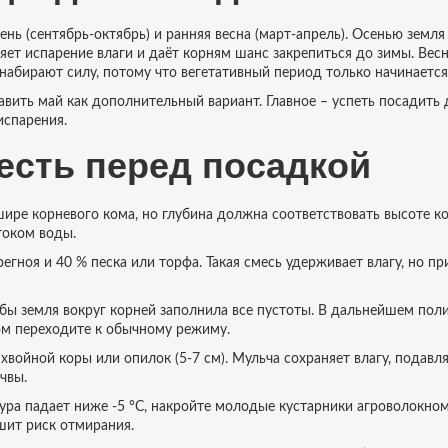
нь (сентябрь‑октябрь) и ранняя весна (март‑апрель). Осенью земля
ляет испарение влаги и даёт корням шанс закрепиться до зимы. Весн
набирают силу, потому что вегетативный период только начинается
авить май как дополнительный вариант. Главное – успеть посадить 
испарения.
есть перед посадкой
шире корневого кома, но глубина должна соответствовать высоте к
током воды.
гноя и 40 % песка или торфа. Такая смесь удерживает влагу, но пр
бы земля вокруг корней заполнила все пустоты. В дальнейшем пол
том переходите к обычному режиму.
войной коры или опилок (5‑7 см). Мульча сохраняет влагу, подавля
чвы.
ура падает ниже -5 °C, накройте молодые кустарники агроволокно
шит риск отмирания.