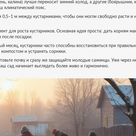
нь, калина) лучше переносит зимний холод, а другие (боярышник, к
ш климатический пояс.
0,5–1 м между кустарниками, чтобы они могли свободно расти и 
ент для роста кустарников. Основная идея проста: дать корням м
 после посадки.
ый месяц, кустарники часто способны восстановиться при правиль
ь компостом и устранять сорняки.
готовьте почву и сразу же защищайте молодые саженцы. Уже через н
ваш сад начинает выглядеть более живо и гармонично.