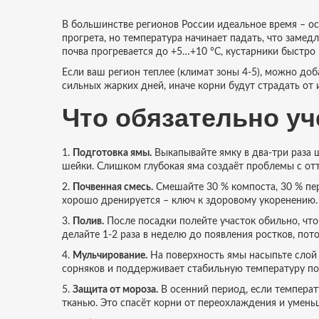
В большинстве регионов России идеальное время – осе
прогрета, но температура начинает падать, что замед
почва прогревается до +5…+10 °C, кустарники быстро 
Если ваш регион теплее (климат зоны 4‑5), можно доб
сильных жарких дней, иначе корни будут страдать от 
Что обязательно уч
1.
Подготовка ямы.
Выкапывайте ямку в два‑три раза 
шейки. Слишком глубокая яма создаёт проблемы с от
2.
Почвенная смесь.
Смешайте 30 % компоста, 30 % пере
хорошо дренируется – ключ к здоровому укоренению.
3.
Полив.
После посадки полейте участок обильно, что
делайте 1‑2 раза в неделю до появления ростков, по
4.
Мульчирование.
На поверхность ямы насыпьте слой х
сорняков и поддерживает стабильную температуру по
5.
Защита от мороза.
В осенний период, если температ
тканью. Это спасёт корни от переохлаждения и умень