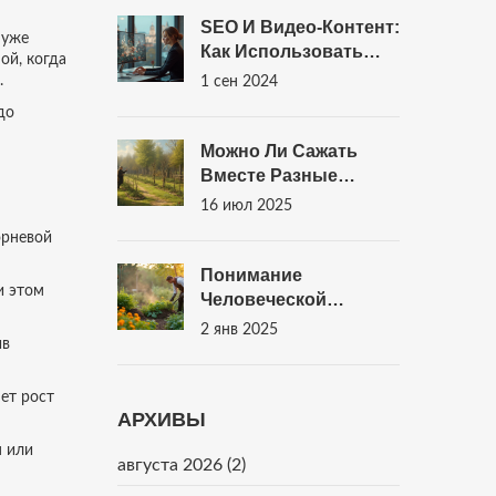
SEO И Видео-Контент:
 уже
Как Использовать
ой, когда
Для Продвижения
.
1 сен 2024
до
Можно Ли Сажать
Вместе Разные
Фруктовые Деревья:
16 июл 2025
Правила Соседства В
орневой
Саду
Понимание
и этом
Человеческой
Органики В
2 янв 2025
ив
Органическом
Садоводстве
ет рост
АРХИВЫ
м или
августа 2026
(2)