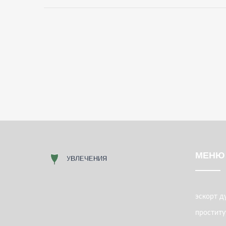
МЕНЮ
эскорт д
проститу