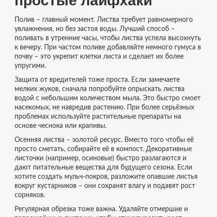
простые лайфхаки
Полив – главный момент. Листва требует равномерного
увлажнения, но без застоя воды. Лучший способ –
поливать в утренние часы, чтобы листва успела высохнуть
к вечеру. При частом поливе добавляйте немного гумуса в
почву – это укрепит клетки листа и сделает их более
упругими.
Защита от вредителей тоже проста. Если замечаете
мелких жуков, сначала попробуйте опрыскать листва
водой с небольшим количеством мыла. Это быстро смоет
насекомых, не навредив растению. При более серьёзных
проблемах используйте растительные препараты на
основе чеснока или крапивы.
Осенняя листва – золотой ресурс. Вместо того чтобы её
просто сметать, собирайте её в компост. Декоративные
листочки (например, осиновые) быстро разлагаются и
дают питательные вещества для будущего сезона. Если
хотите создать мульч‑покров, разложите опавшие листья
вокруг кустарников – они сохранят влагу и подавят рост
сорняков.
Регулярная обрезка тоже важна. Удаляйте отмершие и