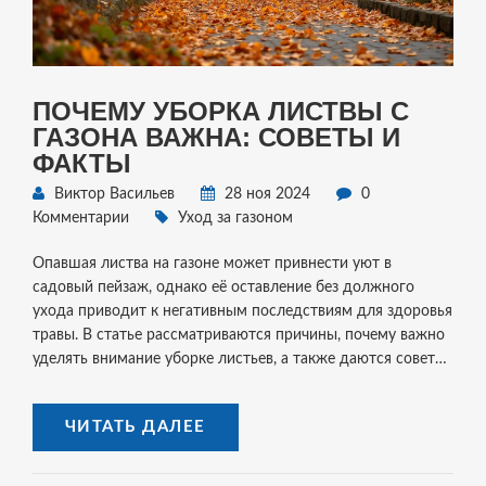
ПОЧЕМУ УБОРКА ЛИСТВЫ С
ГАЗОНА ВАЖНА: СОВЕТЫ И
ФАКТЫ
Виктор Васильев
28 ноя 2024
0
Комментарии
Уход за газоном
Опавшая листва на газоне может привнести уют в
садовый пейзаж, однако её оставление без должного
ухода приводит к негативным последствиям для здоровья
травы. В статье рассматриваются причины, почему важно
уделять внимание уборке листьев, а также даются советы
по их правильному удалению. Обсуждается влияние
листвы на почву и развитие грибков, а также предложены
ЧИТАТЬ ДАЛЕЕ
экологически дружественные способы её утилизации.
Небольшой акцент сделан на традиционные и
современные практики уборки листвы в условиях