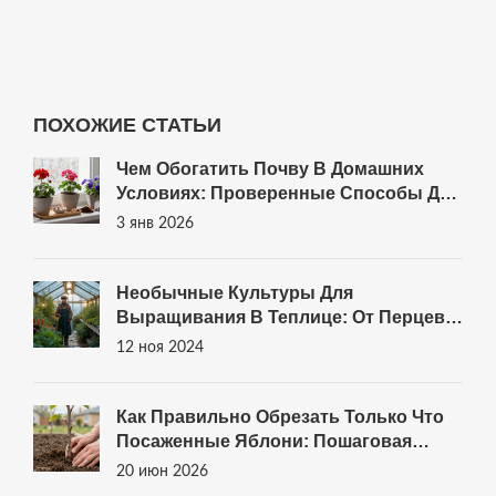
ПОХОЖИЕ СТАТЬИ
Чем Обогатить Почву В Домашних
Условиях: Проверенные Способы Для
Здоровых Цветов
3 янв 2026
Необычные Культуры Для
Выращивания В Теплице: От Перцев
До Зелени
12 ноя 2024
Как Правильно Обрезать Только Что
Посаженные Яблони: Пошаговая
Инструкция Для Новичков
20 июн 2026