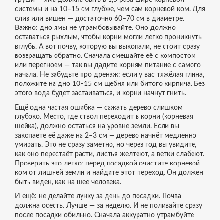
груши — яма должна быть в 1,5 раза шире корневой
системы и на 10–15 см глубже, чем сам корневой ком. Для
слив или вишен — достаточно 60–70 см в диаметре.
Важно: дно ямы не утрамбовывайте. Оно должно
оставаться рыхлым, чтобы корни могли легко проникнуть
вглубь. А вот почву, которую вы выкопали, не стоит сразу
возвращать обратно. Сначала смешайте её с компостом
или перегноем — так вы дадите корням питание с самого
начала. Не забудьте про дренаж: если у вас тяжёлая глина,
положите на дно 10–15 см щебня или битого кирпича. Без
этого вода будет застаиваться, и корни начнут гнить.
Ещё одна частая ошибка — сажать дерево слишком
глубоко. Место, где ствол переходит в корни (корневая
шейка), должно остаться на уровне земли. Если вы
закопаете её даже на 2–3 см — дерево начнёт медленно
умирать. Это не сразу заметно, но через год вы увидите,
как оно перестаёт расти, листья желтеют, а ветки слабеют.
Проверить это легко: перед посадкой очистите корневой
ком от лишней земли и найдите этот переход. Он должен
быть виден, как на шее человека.
И ещё: не делайте лунку за день до посадки. Почва
должна осесть. Лучше — за неделю. И не поливайте сразу
после посадки обильно. Сначала аккуратно утрамбуйте