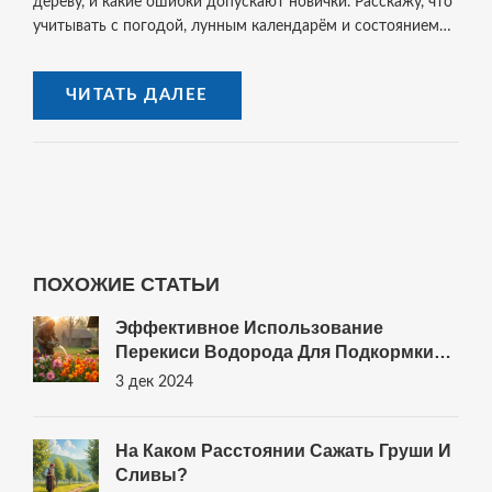
дереву, и какие ошибки допускают новички. Расскажу, что
учитывать с погодой, лунным календарём и состоянием
деревьев. Приведу практические советы и необычные
факты для садоводов разного опыта. Берись за секатор —
ЧИТАТЬ ДАЛЕЕ
твой сад может быть лучше, чем даже кажется.
ПОХОЖИЕ СТАТЬИ
Эффективное Использование
Перекиси Водорода Для Подкормки
Цветов
3 дек 2024
На Каком Расстоянии Сажать Груши И
Сливы?