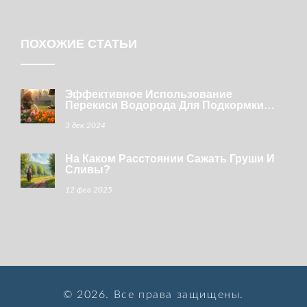
ПОХОЖИЕ СТАТЬИ
Эффективное Использование
Перекиси Водорода Для Подкормки
Цветов
3 дек 2024
На Каком Расстоянии Сажать Груши И
Сливы?
12 фев 2025
© 2026. Все права защищены.