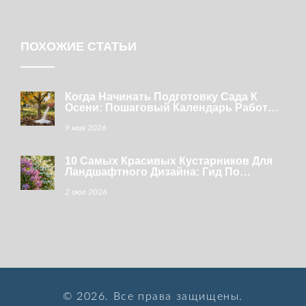
ПОХОЖИЕ СТАТЬИ
Когда Начинать Подготовку Сада К
Осени: Пошаговый Календарь Работ
Для Средней Полосы
9 мая 2026
10 Самых Красивых Кустарников Для
Ландшафтного Дизайна: Гид По
Выбору
2 июл 2026
© 2026. Все права защищены.