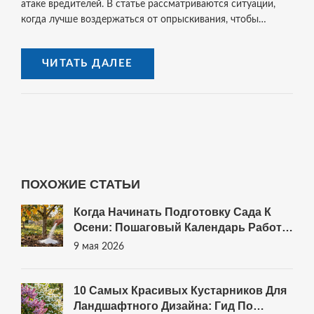
атаке вредителей. В статье рассматриваются ситуации,
когда лучше воздержаться от опрыскивания, чтобы
защитить ваш сад. Узнайте, какие климатические условия
и природные фазы влияют на эффективность обработки
ЧИТАТЬ ДАЛЕЕ
деревьев. Эти советы помогут сохранить растения
здоровыми и продуктивными.
ПОХОЖИЕ СТАТЬИ
Когда Начинать Подготовку Сада К
Осени: Пошаговый Календарь Работ
Для Средней Полосы
9 мая 2026
10 Самых Красивых Кустарников Для
Ландшафтного Дизайна: Гид По