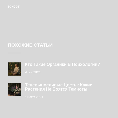
эскорт
ПОХОЖИЕ СТАТЬИ
Кто Такие Органики В Психологии?
4 дек 2025
Теневыносливые Цветы: Какие
Растения Не Боятся Темноты
14 окт 2025