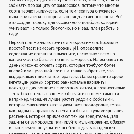
защищать друг друга от вредителей
. И, конечно, нельзя
забывать про
защиту от заморозков
, потому что многие
сорта теряют живучесть, если температура опускается
ниже критического порога в период активного роста
. Всё
это создаёт основу для осознанного подбора, который
учитывает не только биологию, но и ваш план работы в
саду.
Первый шаг – анализ грунта и микроклимата. Возьмите
простой тест: измерьте уровень pH, определите
содержание органики и выясните, насколько часто на
вашем участке бывают ночные заморозки. На основе этих
данных можно отсеять сорта, которые требуют более
кислой или щелочной почвы, а также выбрать те, что
выдерживают низкие температуры. Далее сравните сроки
вегетации разных сортов: раннеспелые варианты
подходят для регионов с коротким летом, а позднеспелые
– для более тёплых зон. Не забывайте о совместимости:
например, черешня лучше растёт рядом с бобовыми,
которые фиксируют азот и улучшают плодородие, тогда
как рядом с абрикосом следует избегать культивирования
растений, которые привлекают тех же вредителей. Для
защиты от заморозков планируйте мульчирование, обвязку
и своевременное укрытие, особенно для молоденьких
саженцев. Такой комплексный подход помогает избежать