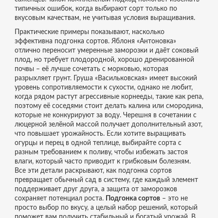
типичных ошибок, когда выбирают сорт только по
вкусовым качествам, не учитывая условия выращивания.
Практические примеры показывают, насколько
эффективна подгонка сортов. Яблоня «Антоновка»
отлично переносит умеренные заморозки и даёт соковый
плод, но требует плодородной, хорошо дренированной
почвы – её лучше сочетать с морковью, которая
разрыхляет грунт. Груша «Васильковская» имеет высокий
уровень сопротивляемости к сухости, однако не любит,
когда рядом растут агрессивные корнееды, такие как репа,
поэтому её соседями стоит делать калина или смородина,
которые не конкурируют за воду. Черешня в сочетании с
люцерной зелёной массой получает дополнительный азот,
что повышает урожайность. Если хотите выращивать
огурцы и перец в одной теплице, выбирайте сорта с
разным требованием к поливу, чтобы избежать застоя
влаги, который часто приводит к грибковым болезням.
Все эти детали раскрывают, как подгонка сортов
превращает обычный сад в систему, где каждый элемент
поддерживает друг друга, а защита от заморозков
сохраняет потенциал роста.
Подгонка сортов
– это не
просто выбор по вкусу, а целый набор решений, который
поможет вам получить стабильный и богатый урожай. В