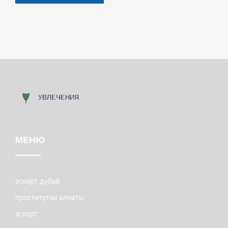
МЕНЮ
эскорт дубай
проститутки алматы
эскорт