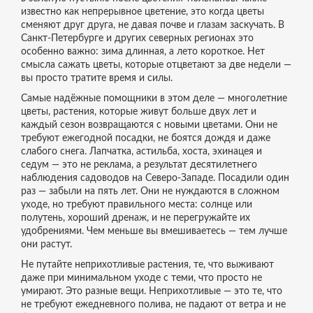
известно как
непрерывное цветение
, это когда цветы
сменяют друг друга, не давая почве и глазам заскучать.
В
Санкт-Петербурге и других северных регионах это
особенно важно: зима длинная, а лето короткое. Нет
смысла сажать цветы, которые отцветают за две недели —
вы просто тратите время и силы.
Самые надёжные помощники в этом деле —
многолетние
цветы
,
растения, которые живут больше двух лет и
каждый сезон возвращаются с новыми цветами
. Они не
требуют ежегодной посадки, не боятся дождя и даже
слабого снега. Лапчатка, астильба, хоста, эхинацея и
седум — это не реклама, а результат десятилетнего
наблюдения садоводов на Северо-Западе. Посадили один
раз — забыли на пять лет. Они не нуждаются в сложном
уходе, но требуют правильного места: солнце или
полутень, хороший дренаж, и не перегружайте их
удобрениями. Чем меньше вы вмешиваетесь — тем лучше
они растут.
Не путайте
неприхотливые растения
,
те, что выживают
даже при минимальном уходе
с теми, что просто не
умирают. Это разные вещи. Неприхотливые — это те, что
не требуют ежедневного полива, не падают от ветра и не