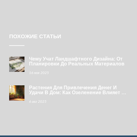
ПОХОЖИЕ СТАТЬИ
Чему Учат Ландшафтного Дизайна: От
Планировки До Реальных Материалов
16 ноя 2025
Растения Для Привлечения Денег И
Удачи В Дом: Как Озеленение Влияет На
Финансовый Достаток
6 авг 2025