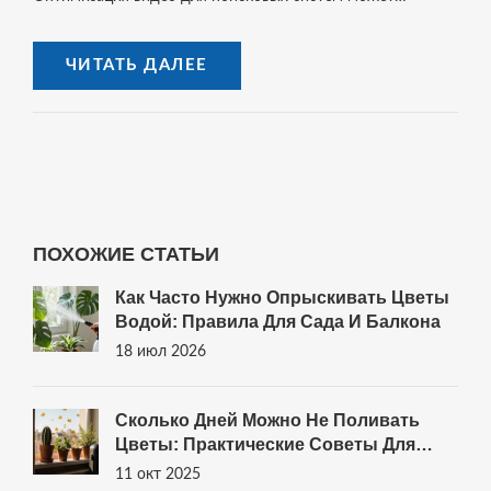
существенно повысить его видимость. В статье
рассмотрены стратегии, которые помогут эффективно
ЧИТАТЬ ДАЛЕЕ
интегрировать SEO в видео-контент. Также приведены
советы от известных экспертов по продвижению в
интернете.
ПОХОЖИЕ СТАТЬИ
Как Часто Нужно Опрыскивать Цветы
Водой: Правила Для Сада И Балкона
18 июл 2026
Сколько Дней Можно Не Поливать
Цветы: Практические Советы Для
Разных Растений
11 окт 2025