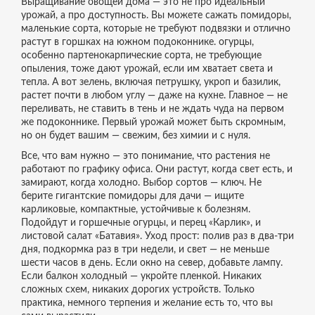
Выращивание овощей дома — это не про идеальный
урожай, а про доступность. Вы можете сажать
помидоры
,
маленькие сорта, которые не требуют подвязки и отлично
растут в горшках
на южном подоконнике.
огурцы
,
особенно партенокарпические сорта, не требующие
опыления
, тоже дают урожай, если им хватает света и
тепла. А вот
зелень
,
включая петрушку, укроп и базилик
,
растет почти в любом углу — даже на кухне. Главное — не
переливать, не ставить в тень и не ждать чуда на первом
же подоконнике. Первый урожай может быть скромным,
но он будет вашим — свежим, без химии и с нуля.
Все, что вам нужно — это понимание, что растения не
работают по графику офиса. Они растут, когда свет есть, и
замирают, когда холодно. Выбор сортов — ключ. Не
берите гигантские помидоры для дачи — ищите
карликовые, компактные, устойчивые к болезням.
Подойдут и горшечные огурцы, и перец «Карлик», и
листовой салат «Батавия». Уход прост: полив раз в два-три
дня, подкормка раз в три недели, и свет — не меньше
шести часов в день. Если окно на север, добавьте лампу.
Если балкон холодный — укройте пленкой. Никаких
сложных схем, никаких дорогих устройств. Только
практика, немного терпения и желание есть то, что вы