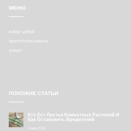
МЕНЮ
эскорт дубай
проститутки алматы
эскорт
ПОХОЖИЕ СТАТЬИ
Кто Ест Листья Комнатных Растений И
Как Остановить Вредителей
4 мар 2026