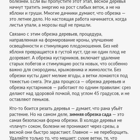
болезней.
Если вы пропустите этот этап, весной деревья
начнут тратить энергию на рост слабых веток, а не на
яблоки и груши. Многие дачники думают, что обрезка —
это летнее дело. Но настоящая работа начинается, когда
листья упали, а морозы ещё не пришли.
Связано с этим
обрезка деревьев
,
процедура,
направленная на формирование кроны, улучшение
освещённости и стимуляцию плодоношения
. Без неё
яблоня превращается в густой куст, где ни один плод не
дозревает. А
обрезка кустарников
,
включает удаление
старых побегов и стимуляцию роста новых, что особенно
важно для смородины, крыжовника и жимолости
. Без
обрезки кусты дают мелкие ягоды, а ветки ломаются под
тяжестью снега. Эти два процесса — обрезка деревьев и
обрезка кустарников — работают по одним правилам: срез
делают над здоровой почкой, под углом 45 градусов, и не
оставляют пеньков.
Кто-то боится резать деревья — думает, что рана убьёт
растение. Но на самом деле,
зимняя обрезка сада
— это
самая безопасная форма обрезки. В холоде деревья не
«плачут» соком, болезни не проникают через срезы, а
весной они быстро зарастают. Главное — не переборщить.
Удаляйте только то, что мешает: сухие ветки, те, что