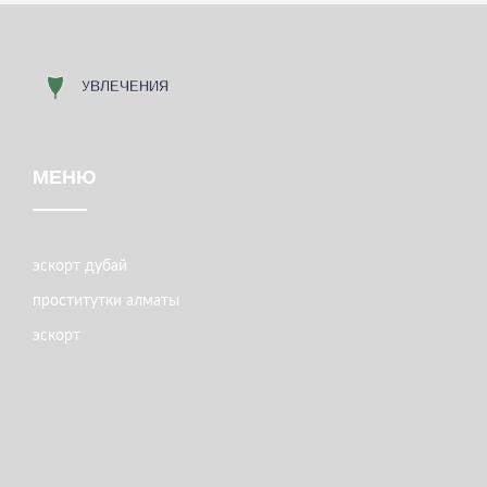
МЕНЮ
эскорт дубай
проститутки алматы
эскорт