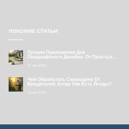
ПОХОЖИЕ СТАТЬИ
Лучшие Приложения Для
Ландшафтного Дизайна: От Простых
Схем До 3D-Проектов
11 апр 2026
Чем Обработать Смородину От
Вредителей, Когда Уже Есть Ягоды?
16 апр 2025