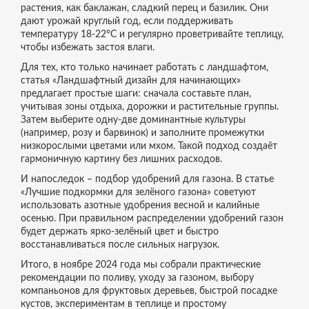
растения, как баклажан, сладкий перец и базилик. Они
дают урожай круглый год, если поддерживать
температуру 18‑22°C и регулярно проветривайте теплицу,
чтобы избежать застоя влаги.
Для тех, кто только начинает работать с ландшафтом,
статья «Ландшафтный дизайн для начинающих»
предлагает простые шаги: сначала составьте план,
учитывая зоны отдыха, дорожки и растительные группы.
Затем выберите одну‑две доминантные культуры
(например, розу и барвинок) и заполните промежутки
низкорослыми цветами или мхом. Такой подход создаёт
гармоничную картину без лишних расходов.
И напоследок – подбор удобрений для газона. В статье
«Лучшие подкормки для зелёного газона» советуют
использовать азотные удобрения весной и калийные
осенью. При правильном распределении удобрений газон
будет держать ярко-зелёный цвет и быстро
восстанавливаться после сильных нагрузок.
Итого, в ноябре 2024 года мы собрали практические
рекомендации по поливу, уходу за газоном, выбору
компаньонов для фруктовых деревьев, быстрой посадке
кустов, экспериментам в теплице и простому