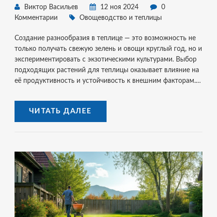
Виктор Васильев
12 ноя 2024
0
Комментарии
Овощеводство и теплицы
Создание разнообразия в теплице — это возможность не
только получать свежую зелень и овощи круглый год, но и
экспериментировать с экзотическими культурами. Выбор
подходящих растений для теплицы оказывает влияние на
её продуктивность и устойчивость к внешним факторам.
Среди интересных альтернатив помидорам и огурцам —
баклажаны, перцы, салатные листья и даже такие травы,
ЧИТАТЬ ДАЛЕЕ
как базилик и розмарин. Умение подобрать правильные
растения позволит обеспечить постоянный урожай и
радость от собственного хозяйства.