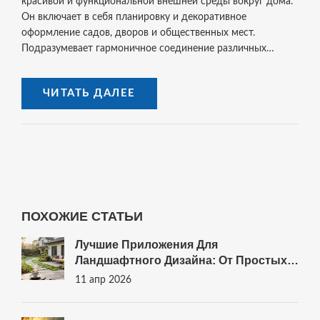
красивой и функциональной внешней среды вокруг дома.
Он включает в себя планировку и декоративное
оформление садов, дворов и общественных мест.
Подразумевает гармоничное соединение различных
элементов природы и архитектуры, таких как растения,
вода, камни и малые архитектурные формы. В статье
ЧИТАТЬ ДАЛЕЕ
предложены советы по началу преобразования вашего
участка в уютное и живописное пространство. Эти
рекомендации помогут создать сад вашей мечты, даже
если в этом деле вы новичок.
ПОХОЖИЕ СТАТЬИ
Лучшие Приложения Для
Ландшафтного Дизайна: От Простых
Схем До 3D-Проектов
11 апр 2026