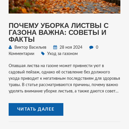
ПОЧЕМУ УБОРКА ЛИСТВЫ С
ГАЗОНА ВАЖНА: СОВЕТЫ И
ФАКТЫ
Виктор Васильев
28 ноя 2024
0
Комментарии
Уход за газоном
Опавшая листва на газоне может привнести уют в
садовый пейзаж, однако её оставление без должного
ухода приводит к негативным последствиям для здоровья
травы. В статье рассматриваются причины, почему важно
уделять внимание уборке листьев, а также даются советы
по их правильному удалению. Обсуждается влияние
листвы на почву и развитие грибков, а также предложены
ЧИТАТЬ ДАЛЕЕ
экологически дружественные способы её утилизации.
Небольшой акцент сделан на традиционные и
современные практики уборки листвы в условиях