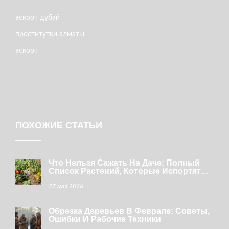
эскорт дубай
проститутки алматы
эскорт
ПОХОЖИЕ СТАТЬИ
Что Нельзя Сажать На Даче: Полный
Список Растений, Которые Испортят
Урожай
27 мая 2026
Обрезка Деревьев В Феврале: Советы,
Ошибки И Рабочие Техники