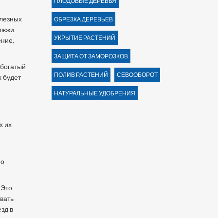
ПЛОДОВЫЕ ДЕРЕВЬЯ
олезных
ОБРЕЗКА ДЕРЕВЬЕВ
рожжи
УКРЫТИЕ РАСТЕНИЙ
ение,
ЗАЩИТА ОТ ЗАМОРОЗКОВ
 богатый
ПОЛИВ РАСТЕНИЙ
СЕВООБОРОТ
х будет
НАТУРАЛЬНЫЕ УДОБРЕНИЯ
а
х их
ро
.
Это
вать
зд в