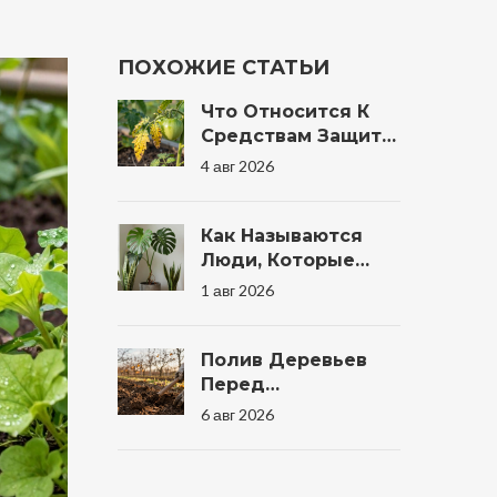
ПОХОЖИЕ СТАТЬИ
Что Относится К
Средствам Защиты
Растений: Полный
4 авг 2026
Список Препаратов
И Методов Для
Сада
Как Называются
Люди, Которые
Любят Растения:
1 авг 2026
Филодензия И
Другие Термины
Полив Деревьев
Перед
Заморозками:
6 авг 2026
Зачем, Сколько И
Когда Правильно