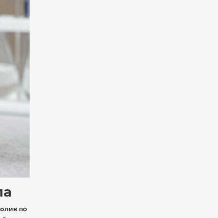
ла
олив по