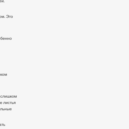
ей.
ом. Это
обенно
шком
я слишком
е листья
альные
ать