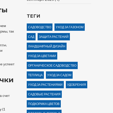
ты
ТЕГИ
 чем
САДОВОДСТВО
УХОД ЗА ГАЗОНОМ
рмы, так
САД
ЗАЩИТА РАСТЕНИЙ
ссы,
ЛАНДШАФТНЫЙ ДИЗАЙН
ни
УХОД ЗА ЦВЕТАМИ
не успеет
ОРГАНИЧЕСКОЕ САДОВОДСТВО
ТЕПЛИЦА
УХОД ЗА САДОМ
ечки
УХОД ЗА РАСТЕНИЯМИ
УДОБРЕНИЯ
САДОВЫЕ РАСТЕНИЯ
а счет
ПОДКОРМКА ЦВЕТОВ
у (1