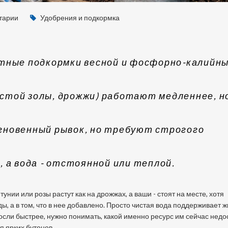
тарии
Удобрения и подкормка
тные подкормки весной и фосфорно-калийн
той золы, дрожжи) работают медленнее, н
новенный рывок, но требуют строгого
 а вода - отстоянной или теплой.
унии или розы растут как на дрожжах, а ваши - стоят на месте, хотя
ы, а в том, что в нее добавлено. Просто чистая вода поддерживает ж
росли быстрее, нужно понимать, какой именно ресурс им сейчас недо
я ярких бутонов.