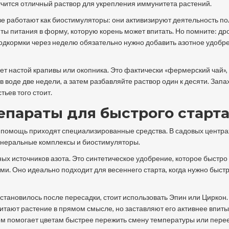
олучится отличный раствор для укрепления иммунитета растений.
ве работают как биостимуляторы: они активизируют деятельность п
ты питания в форму, которую корень может впитать. Но помните: д
 подкормки через неделю обязательно нужно добавить азотное удобр
дет настой крапивы или окопника. Это фактически «фермерский чай»,
 воде две недели, а затем разбавляйте раствор один к десяти. Запа
ьев того стоит.
параты для быстрого старт
а помощь приходят специализированные средства. В садовых центра
минеральные комплексы и биостимуляторы.
ных источников азота.
Это синтетическое удобрение, которое быстро
ями
. Оно идеально подходит для весеннего старта, когда нужно быст
становилось после пересадки, стоит использовать
Эпин
или
Циркон
итают растение в прямом смысле, но заставляют его активнее впиты
ом помогает цветам быстрее пережить смену температуры или перее