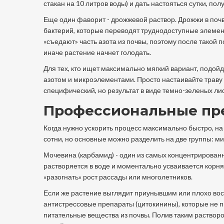
стакан на 10 литров воды) и дать настояться сутки, п
Еще один фаворит - дрожжевой раствор.
Дрожжи
в поч
бактерий, которые переводят труднодоступные элемен
«съедают» часть азота из почвы, поэтому после такой
иначе растение начнет голодать.
Для тех, кто ищет максимально мягкий вариант, подой
азотом и микроэлементами. Просто настаивайте траву в
специфический, но результат в виде темно-зеленых лист
Профессиональные пре
Когда нужно ускорить процесс максимально быстро, н
сотни, но основные можно разделить на две группы: 
Мочевина
(карбамид) - один из самых концентрирован
растворяется в воде и моментально усваивается корн
«разогнать» рост рассады или многолетников.
Если же растение выглядит приунывшим или плохо вос
антистрессовые препараты (цитокинины), которые не п
питательные вещества из почвы
. Полив таким раствор