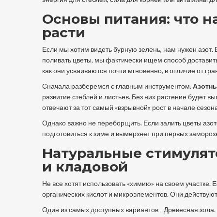
Основы питания: что н
расти
Если мы хотим видеть бурную зелень, нам нужен азот.
поливать цветы, мы фактически ищем способ доставить
как они усваиваются почти мгновенно, в отличие от гр
Сначала разберемся с главным инструментом.
Азотны
развитие стеблей и листьев
. Без них растение будет в
отвечают за тот самый «взрывной» рост в начале сезона
Однако важно не переборщить. Если залить цветы азото
подготовиться к зиме и вымерзнет при первых замороз
Натуральные стимулят
и кладовой
Не все хотят использовать «химию» на своем участке.
органических кислот и микроэлементов. Они действуют
Один из самых доступных вариантов -
Древесная зола
.