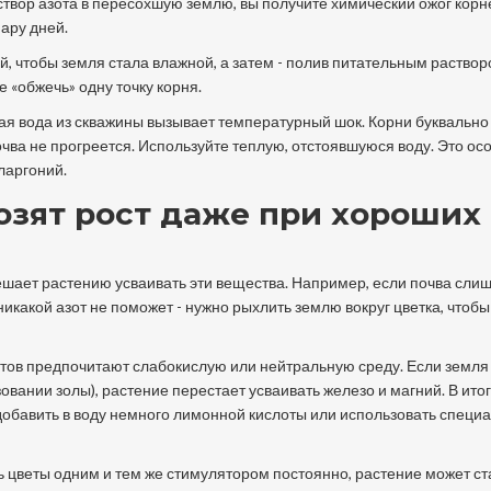
створ азота в пересохшую землю, вы получите химический ожог корн
пару дней.
, чтобы земля стала влажной, а затем - полив питательным раствор
«обжечь» одну точку корня.
ая вода из скважины вызывает температурный шок. Корни буквально
очва не прогреется. Используйте теплую, отстоявшуюся воду. Это ос
ларгоний.
озят рост даже при хороших
 мешает растению усваивать эти вещества. Например, если почва сли
никакой азот не поможет - нужно рыхлить землю вокруг цветка, чтобы
етов предпочитают слабокислую или нейтральную среду. Если земл
вании золы), растение перестает усваивать железо и магний. В итог
т добавить в воду немного лимонной кислоты или использовать специ
 цветы одним и тем же стимулятором постоянно, растение может ст