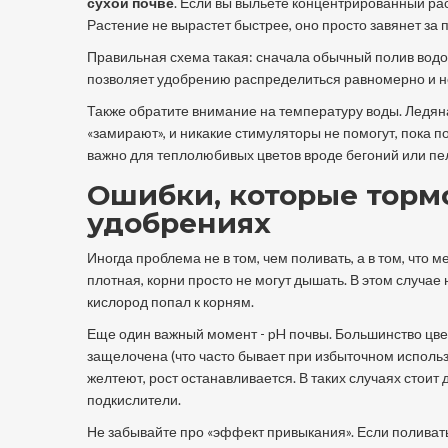
сухой почве
. Если вы выльете концентрированный ра
Растение не вырастет быстрее, оно просто завянет за 
Правильная схема такая: сначала обычный полив водой
позволяет удобрению распределиться равномерно и не 
Также обратите внимание на температуру воды. Ледян
«замирают», и никакие стимуляторы не помогут, пока п
важно для теплолюбивых цветов вроде бегоний или пе
Ошибки, которые торм
удобрениях
Иногда проблема не в том, чем поливать, а в том, что
плотная, корни просто не могут дышать. В этом случае 
кислород попал к корням.
Еще один важный момент - pH почвы. Большинство цв
защелочена (что часто бывает при избыточном использо
желтеют, рост останавливается. В таких случаях стои
подкислители.
Не забывайте про «эффект привыкания». Если поливать