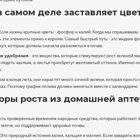
а самом деле заставляет цве
 Если нужны крупные цветы - фосфор и калий. Когда мы спрашиваем,
 эти элементы прямо к корням. Самый быстрый путь - это жидкие фо
анул, которые должны сначала разложиться в почве.
е удобрения
- это
вещества, которые стимулируют рост зеленой ма
ыглядеть чахлым, а листья приобретут желтоватый оттенок.
Именно о
.
м в конце лета, они нарастят много сочной зелени, которая просто 
ках. Поэтому график полива должен меняться вместе с календарем.
оры роста из домашней апт
 Есть проверенные временем народные средства, которые работают з
 мягче, но поддерживают здоровье почвы.
Это природный источник калия, кальция и магния
. Если заварить зол