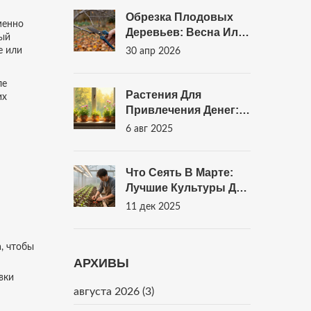
Обрезка Плодовых
менно
Деревьев: Весна Или
вый
Осень - Когда Делать
е или
30 апр 2026
Правильно?
ле
Растения Для
их
Привлечения Денег:
Какие Цветы И
6 авг 2025
Зелень Работают На
Ваш Доход
Что Сеять В Марте:
Лучшие Культуры Для
Сада И Огорода
11 дек 2025
, чтобы
АРХИВЫ
вки
августа 2026
(3)