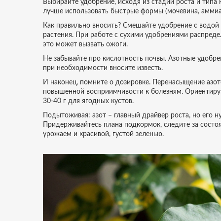
Выбирайте удобрение, исходя из стадии роста и типа 
лучше использовать быстрые формы (мочевина, аммиачн
Как правильно вносить? Смешайте удобрение с водой с
растения. При работе с сухими удобрениями распредел
это может вызвать ожоги.
Не забывайте про кислотность почвы. Азотные удобре
при необходимости вносите известь.
И наконец, помните о дозировке. Перенасыщение азот
повышенной восприимчивости к болезням. Ориентируйт
30‑40 г для ягодных кустов.
Подытоживая: азот – главный драйвер роста, но его н
Придерживайтесь плана подкормок, следите за состоя
урожаем и красивой, густой зеленью.