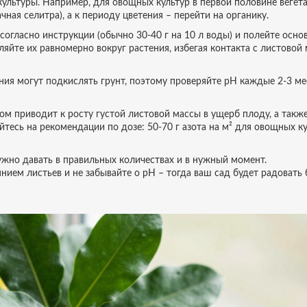
культуры. Например, для овощных культур в первой половине вегет
ая селитра), а к периоду цветения – перейти на органику.
огласно инструкции (обычно 30‑40 г на 10 л воды) и полейте осно
яйте их равномерно вокруг растения, избегая контакта с листовой 
ния могут подкислять грунт, поэтому проверяйте pH каждые 2‑3 ме
ом приводит к росту густой листовой массы в ущерб плоду, а также
есь на рекомендации по дозе: 50‑70 г азота на м² для овощных ку
ужно давать в правильных количествах и в нужный момент.
нием листьев и не забывайте о pH – тогда ваш сад будет радовать