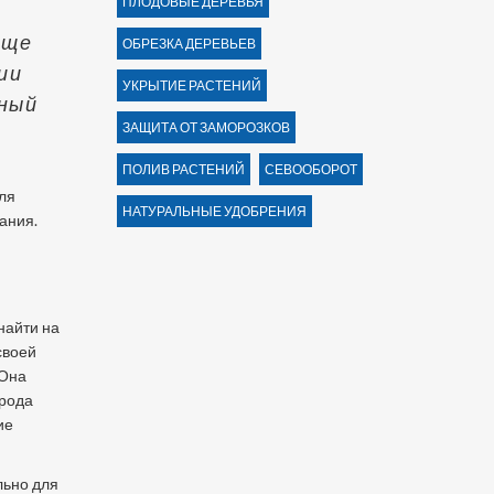
ПЛОДОВЫЕ ДЕРЕВЬЯ
еще
ОБРЕЗКА ДЕРЕВЬЕВ
ии
УКРЫТИЕ РАСТЕНИЙ
тный
ЗАЩИТА ОТ ЗАМОРОЗКОВ
ПОЛИВ РАСТЕНИЙ
СЕВООБОРОТ
для
НАТУРАЛЬНЫЕ УДОБРЕНИЯ
ания.
найти на
своей
 Она
орода
ие
льно для