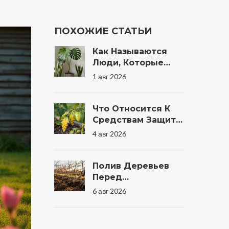
ПОХОЖИЕ СТАТЬИ
Как Называются
Люди, Которые
Любят Растения:
1 авг 2026
Филодензия И
Другие Термины
Что Относится К
Средствам Защиты
Растений: Полный
4 авг 2026
Список Препаратов
И Методов Для
Сада
Полив Деревьев
Перед
Заморозками:
6 авг 2026
Зачем, Сколько И
Когда Правильно