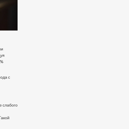
ки
дуя
3%
ода с
е слабого
Такой