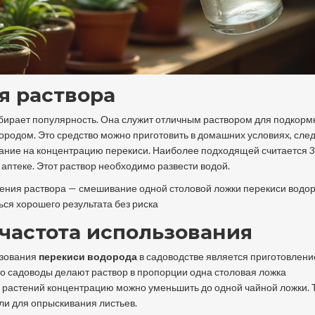
я раствора
бирает популярность. Она служит отличным раствором для подкорм
ородом. Это средство можно приготовить в домашних условиях, сле
мание на концентрацию перекиси. Наиболее подходящей считается 
 аптеке. Этот раствор необходимо развести водой.
ения раствора — смешивание одной столовой ложки перекиси водор
ся хорошего результата без риска
частота использования
ьзования
перекиси водорода
в садоводстве является приготовлени
то садоводы делают раствор в пропорции одна столовая ложка
х растений концентрацию можно уменьшить до одной чайной ложки. 
ли для опрыскивания листьев.