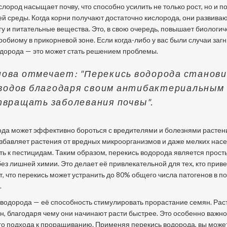
слород насыщает почву, что способно усилить не только рост, но и п
 среды. Когда корни получают достаточно кислорода, они развива
у и питательные вещества. Это, в свою очередь, повышает биологи
робиому в прикорневой зоне. Если когда-либо у вас были случаи заг
одорода — это может стать решением проблемы.
ова отмечает: "Перекись водорода станов
оводов благодаря своим антибактериальным
твращать заболевания почвы".
ода может эффективно бороться с вредителями и болезнями растен
избавляет растения от вредных микроорганизмов и даже мелких нас
ь к пестицидам. Таким образом, перекись водорода является прост
з лишней химии. Это делает её привлекательной для тех, кто прив
что перекись может устранить до 80% общего числа патогенов в по
.
водорода — её способность стимулировать прорастание семян. Рас
, благодаря чему они начинают расти быстрее. Это особенно важно
го подхода к проращиванию. Применяя перекись водорода, вы може