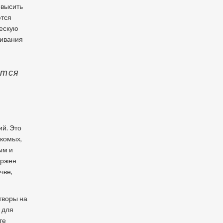
овысить
ются
ческую
нивания
ится
ий. Это
екомых,
ым и
ержен
чве,
творы на
 для
те