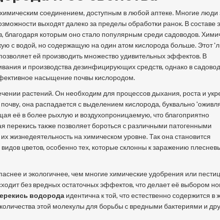
 химическим соединением, доступным в любой аптеке. Многие люди 
зможности выходят далеко за пределы обработки ранок. В составе э
в, благодаря которым оно стало популярным среди садоводов. Хими
ую с водой, но содержащую на один атом кислорода больше. Этот '
 позволяет ей производить множество удивительных эффектов. В
ивания и производства дезинфицирующих средств, однако в садово
эффективное насыщение почвы кислородом.
ечении растений. Он необходим для процессов дыхания, роста и ук
 почву, она распадается с выделением кислорода, буквально 'оживля
щая её в более рыхлую и воздухопроницаемую, что благоприятно
ая перекись также позволяет бороться с различными патогенными
их жизнедеятельность на химическом уровне. Так она становится
 видов цветов, особенно тех, которые склонны к заражению плесне
опаснее и экологичнее, чем многие химические удобрения или пести
сходит без вредных остаточных эффектов, что делает её выбором н
ерекись водорода
идентична к той, что естественно содержится в 
количества этой молекулы для борьбы с вредными бактериями и др