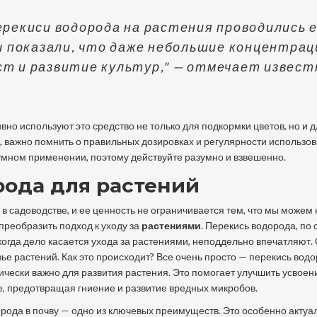
ерекиси водорода на растения проводились 
ты показали, что даже небольшие концентрац
ст и развитие культур," — отмечает извес
но используют это средство не только для подкормки цветов, но и 
, важно помнить о правильных дозировках и регулярности использов
мном применении, поэтому действуйте разумно и взвешенно.
рода для растений
в садоводстве, и ее ценность не ограничивается тем, что мы можем 
преобразить подход к уходу за
растениями
. Перекись водорода, по 
 когда дело касается ухода за растениями, неподдельно впечатляют.
овье растений. Как это происходит? Все очень просто — перекись вод
чески важно для развития растения. Это помогает улучшить усвоен
, предотвращая гниение и развитие вредных микробов.
рода в почву — одно из ключевых преимуществ. Это особенно актуа