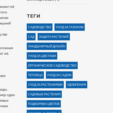
знают её
того
ТЕГИ
чески
лишний'
САДОВОДСТВО
УХОД ЗА ГАЗОНОМ
дстве
САД
ЗАЩИТА РАСТЕНИЙ
ЛАНДШАФТНЫЙ ДИЗАЙН
репления
я' её.
УХОД ЗА ЦВЕТАМИ
ОРГАНИЧЕСКОЕ САДОВОДСТВО
ТЕПЛИЦА
УХОД ЗА САДОМ
выми
УХОД ЗА РАСТЕНИЯМИ
УДОБРЕНИЯ
циды.
САДОВЫЕ РАСТЕНИЯ
омер один
живых
ПОДКОРМКА ЦВЕТОВ
угими