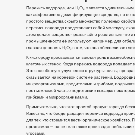
Перекись водорода, или H₂O₂, является удивительным
как эффективное дезинфицирующее средство, но ее во
простого вещества скрыто множество полезных свойст
перекись водорода представляет собой молекулу, схож
атом делает вещество чрезвычайно реактивным, что и
промышленности её используют, например, для отбел
главная ценность H₂O₂ в том, что она обеспечивает 
К кислороду присваивается важная роль в жизнеобесп
клеточных стенок. Когда перекись водорода попадает в
Это способствует улучшению структуры почвы, превра
сказывается на корневой системе растений. Водородн
микроорганизмами, вредителями и грибами, подрывая 
неотъемлемой частью подготовки к высадке некоторых
грибками и микроорганизмами.
Примечательно, что этот простой продукт гораздо без
Известно, что биодеградация перекиси водорода прои
для тех, кто стремится вести органическое хозяйство.
П
организмах — наше тело также производит небольшие 
угрозами.