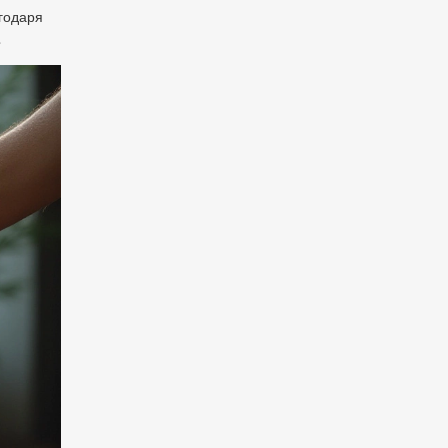
агодаря
.