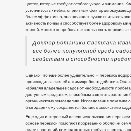
цветов, которые требуют особого ухода и внимания. Ки
устойчивость к неблагоприятным факторам окружающей
более эффективно, она начинает лучше впитывать влаг
активность почвы и способствует более здоровому мик
корней, можете попробовать использовать перекись в
Доктор ботаники Светлана Иван
все более популярной среди сад
свойствам и способности предо
Однако, что еще более удивительно — перекись водор
происходит за счет её антимикробного действия. Она 
избавляя владельцев садов от необходимости прибегат
доступным средством, способным защитить растения бе
органическому земледелию. Исследования показывают, 
благодаря чему сохраняется баланс в экосистеме сада
Еще один интересный аспект использования перекиси 
основе перекиси помогают прорезанию оболочки семян
редких растений, семена которых требуют специально