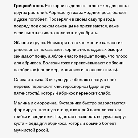
Грецкий орех
. Его корни выделяют юглон – яд для роста
других растений. Абрикос тут же замедляет рост, болеет
и даже погибает. Проверяли в своём саду три года
подряд: под орехом саженцы не приживаются, даже
если пытаться часто поливать и удобрять.
Яблоня и груша. Несмотря на то что многие сажают их
рядом, опыт показывает: корни этих плодовых быстро
занимают почву, а яблони часто першат почву, что плохо
для абрикоса. Болезни тоже перекочёвывают с яблони
на абрикос (например, монилиоз и плодовая гниль).
Слива и алыча. Эти культуры обожают влагу, а ещё
нередко переносят клястероспориоз (дырчатую
пятнистость), который абрикос переносит слабо.
Малина и смородина. Кустарники быстро разрастаются,
формируют плотную стену, в которой накапливаются
грибки и вредители. Поднятая влажность воздуха вокруг
куста – беда для абрикоса, который обычно болеет
мучнистой росой.