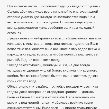
Правильное место — половина будущих ведер с фруктами.
Сажать абрикос лучше всего на южной или юго-западной
стороне участка, где никогда не застаивается вода. Чем
выше и суше место — тем лучше. По углам сада абрикос
всегда развивается хуже, особенно если там холодный
сквозняк.
Лучшая почва — нейтральная или слабощелочная, никаких
излишков глины, застоя воды или кислых подстилок. Если
почва тяжелая, обязательно насыпьте в яму ведро песка и
пару других ведер компоста, чтобы корни разрастались в
рыхлой, бедной сорняками среде.
Яму делают глубокой, минимум 70 см, на дно всегда
укладывают дренаж — слой битого кирпича или крупного
щебня. Это важно: абрикос быстро выгнивает там, где его
корни стоят в воде.
Обязательно учитывайте, что любые посадки — цветники,
грядки, даже невзрачная огородная крапива — должны
быть не ближе 1,5 метров от штамба. Перекапывать или
рыхлить под кроной нельзя, у абрикоса верхние корни
очень чувствительны. Высадили — и просто мульчируйте