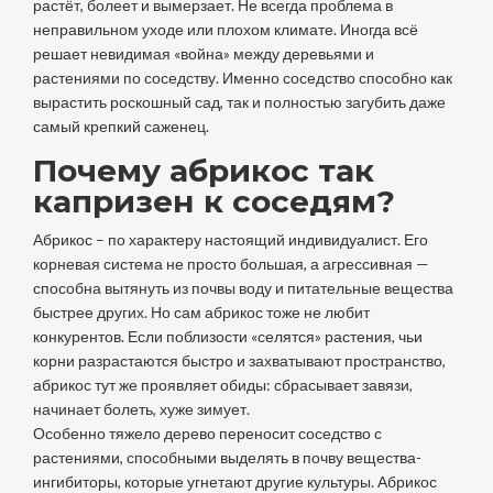
растёт, болеет и вымерзает. Не всегда проблема в
неправильном уходе или плохом климате. Иногда всё
решает невидимая «война» между деревьями и
растениями по соседству. Именно соседство способно как
вырастить роскошный сад, так и полностью загубить даже
самый крепкий саженец.
Почему абрикос так
капризен к соседям?
Абрикос – по характеру настоящий индивидуалист. Его
корневая система не просто большая, а агрессивная —
способна вытянуть из почвы воду и питательные вещества
быстрее других. Но сам абрикос тоже не любит
конкурентов. Если поблизости «селятся» растения, чьи
корни разрастаются быстро и захватывают пространство,
абрикос тут же проявляет обиды: сбрасывает завязи,
начинает болеть, хуже зимует.
Особенно тяжело дерево переносит соседство с
растениями, способными выделять в почву вещества-
ингибиторы, которые угнетают другие культуры. Абрикос