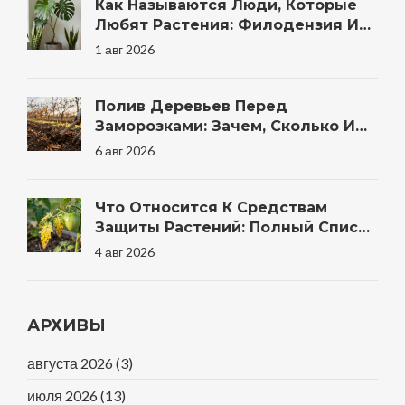
Как Называются Люди, Которые
Любят Растения: Филодензия И
Другие Термины
1 авг 2026
Полив Деревьев Перед
Заморозками: Зачем, Сколько И
Когда Правильно
6 авг 2026
Что Относится К Средствам
Защиты Растений: Полный Список
Препаратов И Методов Для Сада
4 авг 2026
АРХИВЫ
августа 2026
(3)
июля 2026
(13)