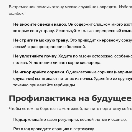
В стремлении помочь газону можно случайно навредить. Избега
ошибок:
Не вносите свежий навоз.
Он содержит слишком много азота
которые сожгут траву. Используйте только перепревший комп
Не стригите мокрую траву.
Это приводит к неровному срезу
лезвий и распространению болезней.
Не уплотняйте почву.
Ходите по газону осторожно, особенн
полива. Уплотнение лишает корни кислорода.
Не игнорируйте сорняки.
Одноклеточные сорняки (наприме
одуванчик) вытягивают питание из почвы. Удаляйте их вручн
точечно применяйте гербициды.
Профилактика на будущее
Чтобы летом не бороться с желтизной, начните подготовку сейч
Подкармливайте газон регулярно: весной, летом и осенью.
Раз в год проводите аэрацию и вертикувку.