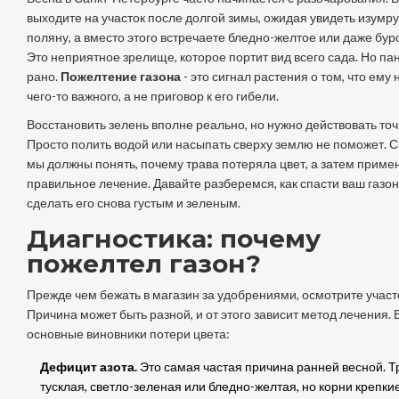
выходите на участок после долгой зимы, ожидая увидеть изумр
поляну, а вместо этого встречаете бледно-желтое или даже бур
Это неприятное зрелище, которое портит вид всего сада. Но па
рано.
Пожелтение газона
- это сигнал растения о том, что ему 
чего-то важного, а не приговор к его гибели.
Восстановить зелень вполне реально, но нужно действовать точ
Просто полить водой или насыпать сверху землю не поможет. 
мы должны понять, почему трава потеряла цвет, а затем приме
правильное лечение. Давайте разберемся, как спасти ваш газон
сделать его снова густым и зеленым.
Диагностика: почему
пожелтел газон?
Прежде чем бежать в магазин за удобрениями, осмотрите участ
Причина может быть разной, и от этого зависит метод лечения. 
основные виновники потери цвета:
Дефицит азота.
Это самая частая причина ранней весной. Т
тусклая, светло-зеленая или бледно-желтая, но корни крепкие