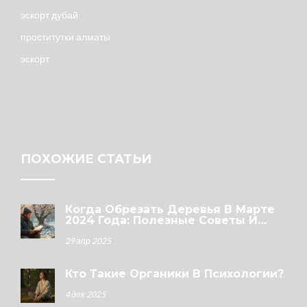
эскорт дубай
проститутки алматы
эскорт
ПОХОЖИЕ СТАТЬИ
Когда Обрезать Деревья В Марте
2024 Года: Полезные Советы И
Ошибки
29 апр 2025
Кто Такие Органики В Психологии?
4 дек 2025