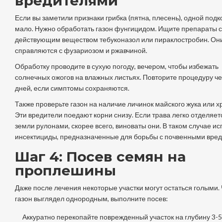
вредителями
Если вы заметили признаки грибка (пятна, плесень), одной под
мало. Нужно обработать газон фунгицидом. Ищите препараты с
действующим веществом тебуконазол или пираклостробин. Он
справляются с фузариозом и ржавчиной.
Обработку проводите в сухую погоду, вечером, чтобы избежать
солнечных ожогов на влажных листьях. Повторите процедуру че
дней, если симптомы сохраняются.
Также проверьте газон на наличие личинок майского жука или х
Эти вредители поедают корни снизу. Если трава легко отделяет
земли рулонами, скорее всего, виноваты они. В таком случае и
инсектициды, предназначенные для борьбы с почвенными вре
Шаг 4: Посев семян на
проплешины
Даже после лечения некоторые участки могут остаться голыми.
газон выглядел однородным, выполните посев:
Аккуратно перекопайте поврежденный участок на глубину 3-5