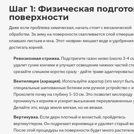
Шаг 1: Физическая подгото
поверхности
Даже если проблема химическая, начать стоит с механической
обработки. За зиму на поверхности скапливается слой отмерше
опавших листьев и мха. Этот «коврик» мешает воде и удобрени
достигать корней.
Ревизионная стрижка.
Подстригите газон низко (около 3-4 см
удалит сухие кончики и улучшит освещение нижних частей ст
срезайте слишком коротко сразу - дайте траве адаптироватьс
Вентиляция (аэрация).
Используйте аэратор (это могут быть
специальные шипованные ботинки или ручное устройство с и
Проколите почву на глубину 5-10 см. Это позволит кислороду
проникнуть к корням и ускорит высыхание переувлажненных у
Делайте это, когда земля мягкая, но не вязкая.
Вертикувка.
Если дерн плотный и мохистый, пройдитесь
вертикуттером. Он подрезает корневища и удаляет старый во
После этой процедуры на поверхности будет много растител