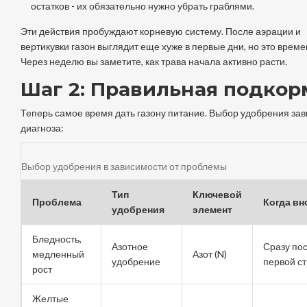
остатков - их обязательно нужно убрать граблями.
Эти действия пробуждают корневую систему. После аэрации и
вертикувки газон выглядит еще хуже в первые дни, но это време
Через неделю вы заметите, как трава начала активно расти.
Шаг 2: Правильная подкор
Теперь самое время дать газону питание. Выбор удобрения зав
диагноза:
Выбор удобрения в зависимости от проблемы
Тип
Ключевой
Проблема
Когда вн
удобрения
элемент
Бледность,
Азотное
Сразу по
медленный
Азот (N)
удобрение
первой с
рост
Желтые