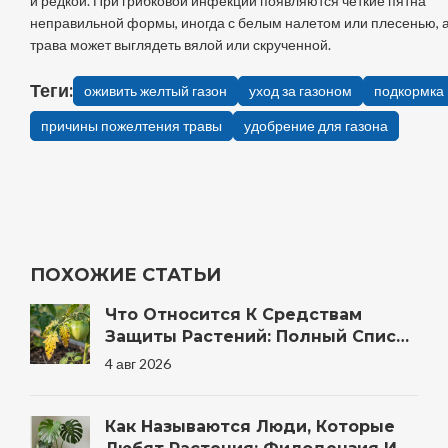
и редкой. При грибковой инфекции появляются четкие пятна
неправильной формы, иногда с белым налетом или плесенью, 
трава может выглядеть вялой или скрученной.
Теги:
оживить желтый газон
уход за газоном
подкормка 
причины пожелтения травы
удобрение для газона
ПОХОЖИЕ СТАТЬИ
Что Относится К Средствам
Защиты Растений: Полный Список
Препаратов И Методов Для Сада
4 авг 2026
Как Называются Люди, Которые