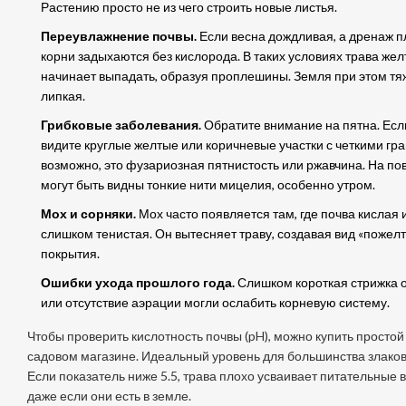
Растению просто не из чего строить новые листья.
Переувлажнение почвы.
Если весна дождливая, а дренаж п
корни задыхаются без кислорода. В таких условиях трава жел
начинает выпадать, образуя проплешины. Земля при этом тя
липкая.
Грибковые заболевания.
Обратите внимание на пятна. Есл
видите круглые желтые или коричневые участки с четкими гр
возможно, это фузариозная пятнистость или ржавчина. На по
могут быть видны тонкие нити мицелия, особенно утром.
Мох и сорняки.
Мох часто появляется там, где почва кислая 
слишком тенистая. Он вытесняет траву, создавая вид «пожел
покрытия.
Ошибки ухода прошлого года.
Слишком короткая стрижка 
или отсутствие аэрации могли ослабить корневую систему.
Чтобы проверить кислотность почвы (pH), можно купить простой 
садовом магазине. Идеальный уровень для большинства злаков -
Если показатель ниже 5.5, трава плохо усваивает питательные 
даже если они есть в земле.