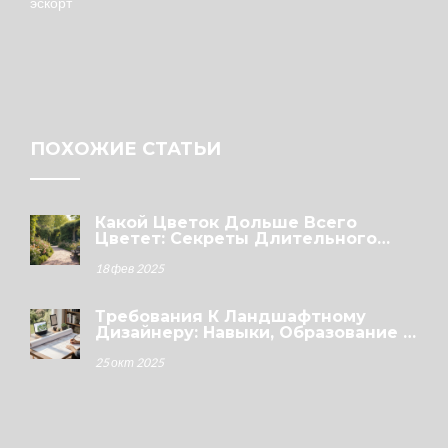
эскорт
ПОХОЖИЕ СТАТЬИ
Какой Цветок Дольше Всего
Цветет: Секреты Длительного
Цветения У Вас В Саду
18 фев 2025
Требования К Ландшафтному
Дизайнеру: Навыки, Образование И
Портфолио
25 окт 2025