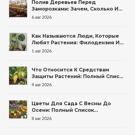
Полив Деревьев Перед
Заморозками: Зачем, Сколько И
Когда Правильно
6 авг 2026
Как Называются Люди, Которые
Любят Растения: Филодензия И
Другие Термины
1 авг 2026
Что Относится К Средствам
Защиты Растений: Полный Список
Препаратов И Методов Для Сада
4 авг 2026
Цветы Для Сада С Весны До
Осени: Полный Список
Неприхотливых Многолетников И
8 авг 2026
Однолетников