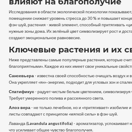
влияют на благополучие
Исследования в области экологической психологии показывают,
помещении снижает уровень стресса до 30 % и повышает конц
фэн-шуй, растения - живой элемент, способный притягивать «ци»
нужные зоны дома. Их зелёный цвет символизирует рост и доста
создают эмоциональное равновесие.
Ключевые растения и их с
Ниже представлены самые популярные растения, которые счит
благоприятными». Каждое из них имеет свои уникальные свойств
Сансевьера
-
известна своей способностью очищать воздух и 
Она укрепляет «ян»‑энергию, подходит для угловых зон и спале
Спатификус
-
радует чистым белым цветением, символизируя 
Требует умеренного полива и рассеянного света.
Алоэ вера
-
не только лечебное, но и «притягивает» изобилие и
листы совпадают с принципом «мягкой силы» в фэн-шуй.
Лаванда (
Lavandula angustifolia
) - ароматизатор, успокаивает 
что усиливает общее чувство благополучия.