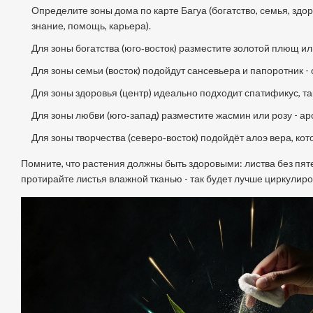
Определите зоны дома по карте Багуа (богатство, семья, здор
знание, помощь, карьера).
Для зоны богатства (юго‑восток) разместите золотой плющ и
Для зоны семьи (восток) подойдут сансевьера и папоротник -
Для зоны здоровья (центр) идеально подходит спатификус, так
Для зоны любви (юго‑запад) разместите жасмин или розу - а
Для зоны творчества (северо‑восток) подойдёт алоэ вера, ко
Помните, что растения должны быть здоровыми: листва без пяте
протирайте листья влажной тканью - так будет лучше циркулиров