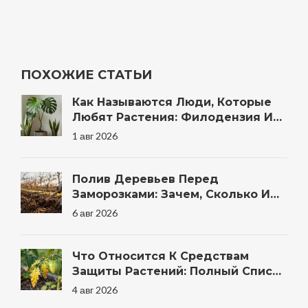
ПОХОЖИЕ СТАТЬИ
Как Называются Люди, Которые
Любят Растения: Филодензия И
Другие Термины
1 авг 2026
Полив Деревьев Перед
Заморозками: Зачем, Сколько И
Когда Правильно
6 авг 2026
Что Относится К Средствам
Защиты Растений: Полный Список
Препаратов И Методов Для Сада
4 авг 2026