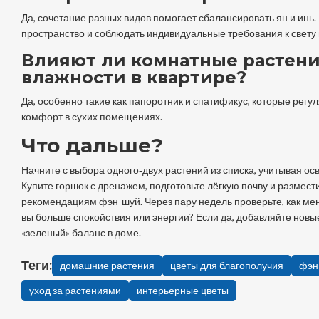
Да, сочетание разных видов помогает сбалансировать ян и инь.
пространство и соблюдать индивидуальные требования к свету 
Влияют ли комнатные растени
влажности в квартире?
Да, особенно такие как папоротник и спатификус, которые регу
комфорт в сухих помещениях.
Что дальше?
Начните с выбора одного‑двух растений из списка, учитывая о
Купите горшок с дренажем, подготовьте лёгкую почву и размест
рекомендациям фэн-шуй. Через пару недель проверьте, как м
вы больше спокойствия или энергии? Если да, добавляйте новы
«зеленый» баланс в доме.
Теги:
домашние растения
цветы для благополучия
фэн
уход за растениями
интерьерные цветы