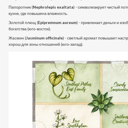
Папоротник (
Nephrolepis exaltata
) - символизирует чистый пот
кухне, где повышена влажность.
Золотой плющ (
Epipremnum aureum
) - привлекает деньги и из
богатства (юго‑восток).
Жасмин (
Jasminum officinale
) - светлый аромат повышает наст
хорош для зоны отношений (юго‑запад).