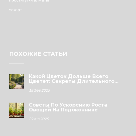
эскорт
ПОХОЖИЕ СТАТЬИ
Какой Цветок Дольше Всего
Цветет: Секреты Длительного
Цветения У Вас В Саду
18 фев 2025
Советы По Ускорению Роста
Овощей На Подоконнике
29 янв 2025