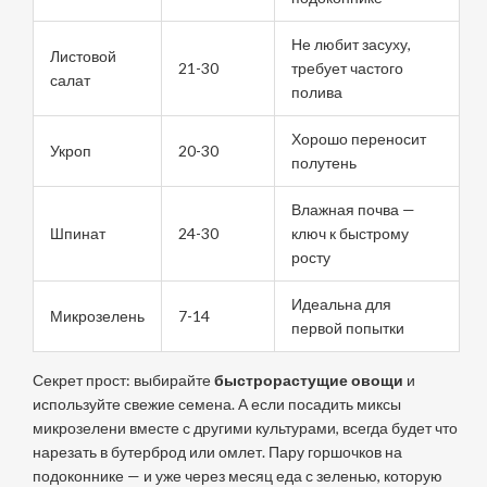
Не любит засуху,
Листовой
21-30
требует частого
салат
полива
Хорошо переносит
Укроп
20-30
полутень
Влажная почва —
Шпинат
24-30
ключ к быстрому
росту
Идеальна для
Микрозелень
7-14
первой попытки
Секрет прост: выбирайте
быстрорастущие овощи
и
используйте свежие семена. А если посадить миксы
микрозелени вместе с другими культурами, всегда будет что
нарезать в бутерброд или омлет. Пару горшочков на
подоконнике — и уже через месяц еда с зеленью, которую