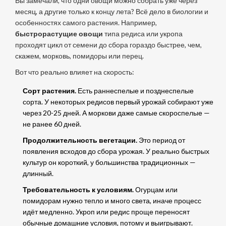
Вы замечали, что одни овощи можно собрать уже через
месяц, а другие только к концу лета? Всё дело в биологии и
особенностях самого растения. Например,
быстрорастущие овощи
типа редиса или укропа
проходят цикл от семени до сбора гораздо быстрее, чем,
скажем, морковь, помидоры или перец.
Вот что реально влияет на скорость:
Сорт растения.
Есть раннеспелые и позднеспелые
сорта. У некоторых редисов первый урожай собирают уже
через 20-25 дней. А моркови даже самые скороспелые —
не ранее 60 дней.
Продолжительность вегетации.
Это период от
появления всходов до сбора урожая. У реально быстрых
культур он короткий, у большинства традиционных —
длинный.
Требовательность к условиям.
Огурцам или
помидорам нужно тепло и много света, иначе процесс
идёт медленно. Укроп или редис проще переносят
обычные домашние условия, потому и выигрывают.