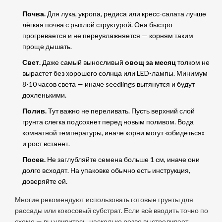
Почва.
Для лука, укропа, редиса или кресс-салата лучше
лёгкая почва с рыхлой структурой. Она быстро
прогревается и не переувлажняется — корням таким
проще дышать.
Свет.
Даже самый выносливый
овощ за месяц
толком не
вырастет без хорошего солнца или LED-лампы. Минимум
8-10 часов света — иначе seedlings вытянутся и будут
дохленькими.
Полив.
Тут важно не переливать. Пусть верхний слой
грунта слегка подсохнет перед новым поливом. Вода
комнатной температуры, иначе корни могут «обидеться»
и рост встанет.
Посев.
Не заглубляйте семена больше 1 см, иначе они
долго всходят. На упаковке обычно есть инструкция,
доверяйте ей.
Многие рекомендуют использовать готовые грунты для
рассады или кокосовый субстрат. Если всё вводить точно по
схеме — вы удивитесь, насколько резво выстреливает