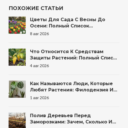
ПОХОЖИЕ СТАТЬИ
Цветы Для Сада С Весны До
Осени: Полный Список
Неприхотливых Многолетников И
8 авг 2026
Однолетников
Что Относится К Средствам
Защиты Растений: Полный Список
Препаратов И Методов Для Сада
4 авг 2026
Как Называются Люди, Которые
Любят Растения: Филодензия И
Другие Термины
1 авг 2026
Полив Деревьев Перед
Заморозками: Зачем, Сколько И