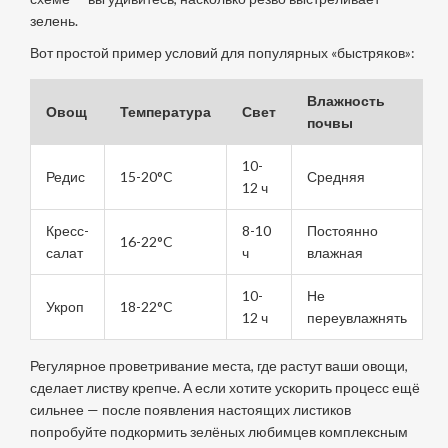
зелень.
Вот простой пример условий для популярных «быстряков»:
Влажность
Овощ
Температура
Свет
почвы
10-
Редис
15-20°C
Средняя
12 ч
Кресс-
8-10
Постоянно
16-22°C
салат
ч
влажная
10-
Не
Укроп
18-22°C
12 ч
переувлажнять
Регулярное проветривание места, где растут ваши овощи,
сделает листву крепче. А если хотите ускорить процесс ещё
сильнее — после появления настоящих листиков
попробуйте подкормить зелёных любимцев комплексным