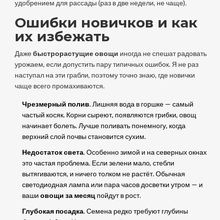
удобрением для рассады (раз в две недели, не чаще).
Ошибки новичков и как
их избежать
Даже
быстрорастущие овощи
иногда не спешат радовать
урожаем, если допустить пару типичных ошибок. Я не раз
наступал на эти грабли, поэтому точно знаю, где новички
чаще всего промахиваются.
Чрезмерный полив
. Лишняя вода в горшке — самый
частый косяк. Корни сыреют, появляются грибки, овощ
начинает болеть. Лучше поливать понемногу, когда
верхний слой почвы становится сухим.
Недостаток света
. Особенно зимой и на северных окнах
это частая проблема. Если зелени мало, стебли
вытягиваются, и ничего толком не растёт. Обычная
светодиодная лампа или пара часов досветки утром — и
ваши
овощи за месяц
пойдут в рост.
Глубокая посадка
. Семена редко требуют глубины