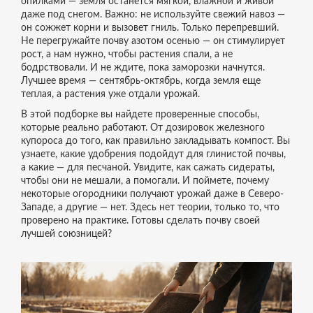
опилками — земля останется мягкой, влажной и живой
даже под снегом.
Важно: не используйте свежий навоз —
он сожжет корни и вызовет гниль. Только перепревший.
Не перегружайте почву азотом осенью — он стимулирует
рост, а нам нужно, чтобы растения спали, а не
бодрствовали. И не ждите, пока заморозки начнутся.
Лучшее время — сентябрь-октябрь, когда земля еще
теплая, а растения уже отдали урожай.
В этой подборке вы найдете проверенные способы,
которые реально работают. От дозировок железного
купороса до того, как правильно закладывать компост. Вы
узнаете, какие удобрения подойдут для глинистой почвы,
а какие — для песчаной. Увидите, как сажать сидераты,
чтобы они не мешали, а помогали. И поймете, почему
некоторые огородники получают урожай даже в Северо-
Западе, а другие — нет. Здесь нет теории, только то, что
проверено на практике. Готовы сделать почву своей
лучшей союзницей?