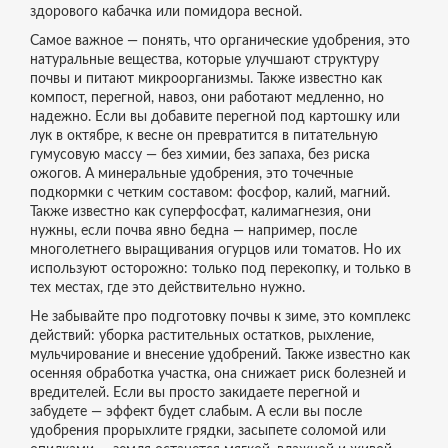
здорового кабачка или помидора весной.
Самое важное — понять, что
органические удобрения
,
это
натуральные вещества, которые улучшают структуру
почвы и питают микроорганизмы
. Также известно как
компост, перегной, навоз
, они работают медленно, но
надежно. Если вы добавите перегной под картошку или
лук в октябре, к весне он превратится в питательную
гумусовую массу — без химии, без запаха, без риска
ожогов. А
минеральные удобрения
,
это точечные
подкормки с четким составом: фосфор, калий, магний
.
Также известно как
суперфосфат, калимагнезия
, они
нужны, если почва явно бедна — например, после
многолетнего выращивания огурцов или томатов. Но их
используют осторожно: только под перекопку, и только в
тех местах, где это действительно нужно.
Не забывайте про
подготовку почвы к зиме
,
это комплекс
действий: уборка растительных остатков, рыхление,
мульчирование и внесение удобрений
. Также известно как
осенняя обработка участка
, она снижает риск болезней и
вредителей. Если вы просто закидаете перегной и
забудете — эффект будет слабым. А если вы после
удобрения прорыхлите грядки, засыпете соломой или