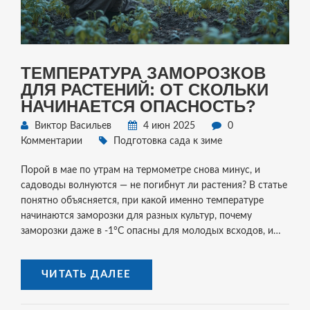
ТЕМПЕРАТУРА ЗАМОРОЗКОВ
ДЛЯ РАСТЕНИЙ: ОТ СКОЛЬКИ
НАЧИНАЕТСЯ ОПАСНОСТЬ?
Виктор Васильев
4 июн 2025
0
Комментарии
Подготовка сада к зиме
Порой в мае по утрам на термометре снова минус, и
садоводы волнуются — не погибнут ли растения? В статье
понятно объясняется, при какой именно температуре
начинаются заморозки для разных культур, почему
заморозки даже в -1°C опасны для молодых всходов, и
как вычислить риск для собственного сада. Привожу
полезные советы по быстрой защите растений и делюсь
ЧИТАТЬ ДАЛЕЕ
лайфхаками, как правильно читать прогноз погоды. Бонус:
интересные факты о том, какие культуры стойко
переносят заморозки и как собирать урожай, если ночи