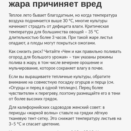
жара причиняет вред
Теплое лето бывает благодатным, но когда температура
воздуха поднимается выше 30 °C, многие культуры
начинают страдать от дефицита влаги. Критическая
температура для большинства овощей – 35 °C
длительностью более 3 часов. При такой жаре листья
опадают, а плоды могут покрыться ожогами.
Как снизить риск? Читайте «Чем и как правильно поливать
огород для большого урожая» – там указаны режимы
полива в жару, в том числе вечернее орошение и
мульчирование, которое сохраняет влагу в почве.
Если вы выращиваете тепличные культуры, обратите
внимание на совместную посадку огурцов и перца (см.
«Огурцы и перец в одной теплице»). Перец более
чувствителен к перегреву, поэтому размещайте его в тени
от более высоких грядок.
Для калифорнийских садоводов женский совет: в
периоды «жаркой волны» ставьте на грядки лёгкую
тканевую тент‑сетку. Это снижает температуру листьев на
3–5 °C и спасает цветение.