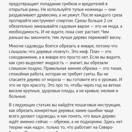
предотвращает попадание грибков и вредителей в
открытые раны
. Не используйте тупые ножницы — они
раздавливают древесину, а не режут. После каждого среза
протирайте инструмент спиртом. Срезы больше 2 см
обязательно замазывайте садовым варом — это не мода, а
необходимость. И не ждите, пока снег растает. Чем
раньше вы закончите, тем лучше дерево переживёт весну.
Многие садоводы боятся обрезать в январе, потому что
слышали, что деревья «плачут». Это миф. Плач — это
сокодвижение, а в январе его просто нет. Если вы видите,
как срез выделяет жидкость — значит, вы обрезали
слишком поздно. Правильная зимняя обрезка — это тихая,
спокойная работа, которая не требует суеты. Вы не
спасаете дерево от мороза — вы готовите его к урожаю. И
это не про красоту. Это про то, чтобы через год на ветках
висели крупные, здоровые плоды, а не кривые, мелкие и
больные.
В следующих статьях вы найдёте пошаговые инструкции,
как обрезать конкретные деревья, какие ошибки чаще
всего делают садоводы, и как понять, что ваше дерево
ждёт именно сейчас — обрезки, а не подкормки. Здесь нет
теории «как надо», только то, что работает на Северо-