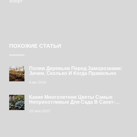
эскорт
ПОХОЖИЕ СТАТЬИ
Полив Деревьев Перед Заморозками:
Зачем, Сколько И Когда Правильно
6 авг 2026
Какие Многолетние Цветы Самые
Неприхотливые Для Сада В Санкт-
Петербурге
29 окт 2025