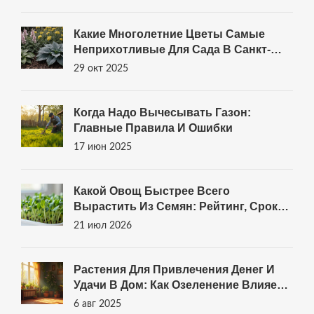
Какие Многолетние Цветы Самые
Неприхотливые Для Сада В Санкт-
Петербурге
29 окт 2025
Когда Надо Вычесывать Газон:
Главные Правила И Ошибки
17 июн 2025
Какой Овощ Быстрее Всего
Вырастить Из Семян: Рейтинг, Сроки
И Советы Для Начинающих
21 июл 2026
Растения Для Привлечения Денег И
Удачи В Дом: Как Озеленение Влияет
На Финансовый Достаток
6 авг 2025