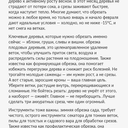
дерево к активному росту весной.
В этот месяц деревья не
страдают от потери сока, а срезы заживают быстрее,
когда наступит тепло. Многие думают, что обрезать
можно в любое время, но только январь и начало февраля
дают идеальные условия — холодно, но не ниже -15°C, и
нет снега на ветках.
Ключевые деревья, которые нужно обрезать именно
сейчас — яблони, груши, сливы и вишни.
обрезка
плодовых деревьев
,
это целенаправленное удаление
веток, чтобы улучшить приток света, воздуха и
распределить силы растения на плодоношение
. Также
известна как
формирующая обрезка
, она помогает
избежать перегрузки дерева и снижает риск болезней
. Не
трогайте молодые саженцы — им нужен рост, а не срезы.
А вот старые, заросшие кроны — ваша главная цель.
Уберите ветки, растущие внутрь, перекрещивающиеся и
сломанные. Не бойтесь резать: дерево не умрёт от этого,
а наоборот — оживёт. Главное — не переборщить. Лучше
сделать три аккуратных среза, чем один огромный.
Инструменты тоже важны.
зимняя обрезка сада
,
требует
чистого, острого инструмента: секатора для тонких веток,
пилы для толстых и садового вара для обработки срезов
.
Также известна как
профилактическая обрезка
, она