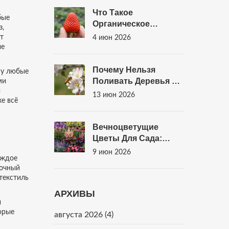
Портфолио
Что Такое
бые
Органическое
з,
Сельское Хозяйство:
т
4 июн 2026
Полное Руководство
ые
Для Домашнего
Огорода
Почему Нельзя
му любые
Поливать Деревья Во
ми
ы
Время Цветения:
13 июн 2026
е всё
Мифы И Реальность
Вечноцветущие
Цветы Для Сада:
Список
9 июн 2026
аждое
Неприхотливых
ночный
Растений И Правила
текстиль
Ухода
АРХИВЫ
и
торые
августа 2026
(4)