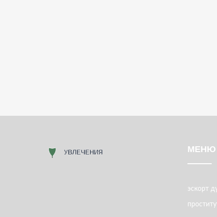
МЕНЮ
эскорт д
проститу