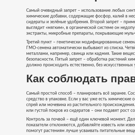
Самый очевидный запрет – использование любых синте
химические добавки, содержащие фосфор, калий в нео
сидераты и зелёные удобрения. Второй запрет – прим
выглядит «мягким», в органической системе он недоп
экстракты, микробные препараты, покрывающие мульч
Третий пункт – генетически модифицированные семена
ГМО‑семена автоматически выбывают из списка. Четв
металлами, например, свинца или кадмия. Такие веще
безопасности. Пятый запрет – обработка растений хим
должно происходить естественно, без искусственных 
Как соблюдать прав
Самый простой способ – планировать всё заранее. Со
средство в упаковке. Если у вас уже есть химические
спрей или мочевина из растительного происхождения.
или густой покров из сидератов – они подавят рост со
Контроль за почвой – ещё один ключевой момент. Дел
показатели отклоняются, добавляйте известь или изве
помогут растениям лучше усваивать питательные веще