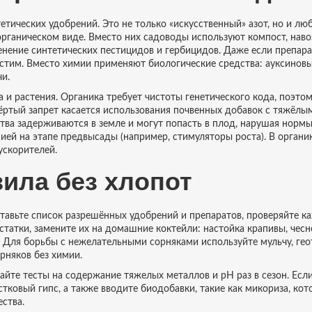
тических удобрений. Это не только «искусственный» азот, но и лю
рганическом виде. Вместо них садоводы используют компост, наво
енение синтетических пестицидов и гербицидов. Даже если препара
устим. Вместо химии применяют биологические средства: ауксинов
и.
 и растения. Органика требует чистоты генетического кода, поэто
ёртый запрет касается использования почвенных добавок с тяжёлы
ства задерживаются в земле и могут попасть в плод, нарушая норм
ией на этапе предвысады (например, стимуляторы роста). В органик
ускорителей.
ила без хлопот
ставьте список разрешённых удобрений и препаратов, проверяйте к
 остатки, замените их на домашние коктейли: настойка крапивы, чес
 Для борьбы с нежелательными сорняками используйте мульчу, гео
рняков без химии.
айте тесты на содержание тяжелых металлов и pH раз в сезон. Есл
стковый гипс, а также вводите биодобавки, такие как микориза, ко
ства.