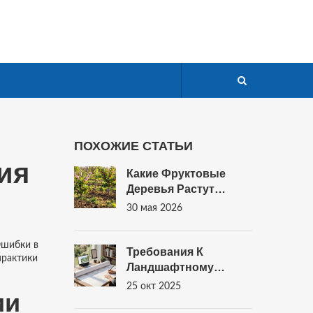
ПОХОЖИЕ СТАТЬИ
ия
Какие Фруктовые
Деревья Растут
Быстрее Всего:
30 мая 2026
Рейтинг, Уход И
Советы Для Новичков
Ошибки в
Требования К
практики
Ландшафтному
Дизайнеру: Навыки,
25 окт 2025
ии
Образование И