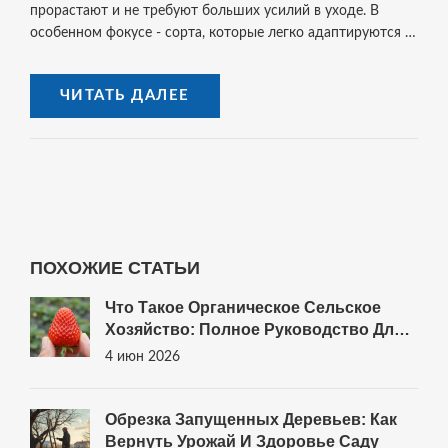
прорастают и не требуют больших усилий в уходе. В
особенном фокусе - сорта, которые легко адаптируются к
условиям Санкт-Петербурга. Также будут даны советы и
идеи для максимальной отдачи от вашего плодового
ЧИТАТЬ ДАЛЕЕ
сада.
ПОХОЖИЕ СТАТЬИ
Что Такое Органическое Сельское
Хозяйство: Полное Руководство Для
Домашнего Огорода
4 июн 2026
Обрезка Запущенных Деревьев: Как
Вернуть Урожай И Здоровье Саду