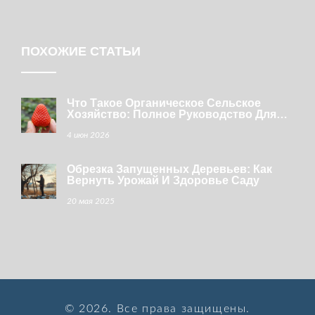
ПОХОЖИЕ СТАТЬИ
Что Такое Органическое Сельское
Хозяйство: Полное Руководство Для
Домашнего Огорода
4 июн 2026
Обрезка Запущенных Деревьев: Как
Вернуть Урожай И Здоровье Саду
20 мая 2025
© 2026. Все права защищены.