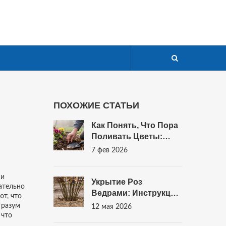
ПОХОЖИЕ СТАТЬИ
Как Понять, Что Пора
Поливать Цветы:
Практические
7 фев 2026
Признаки И Советы
Для Сада
 и
Укрытие Роз
зательно
Ведрами: Инструкция,
т, что
Плюсы И Минусы
 разум
12 мая 2026
Метода Для Зимы В
 что