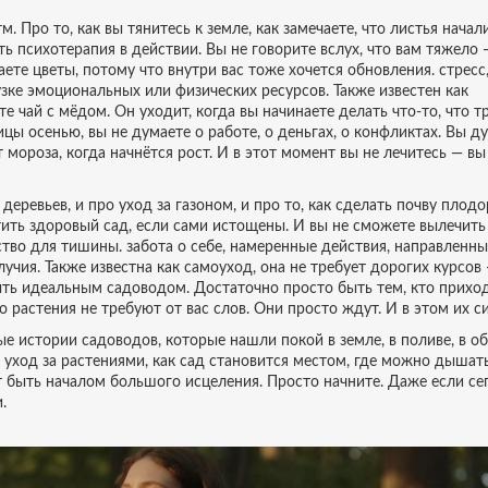
. Про то, как вы тянитесь к земле, как замечаете, что листья начал
сть психотерапия в действии. Вы не говорите вслух, что вам тяжело 
ваете цветы, потому что внутри вас тоже хочется обновления.
стресс
узке эмоциональных или физических ресурсов
. Также известен как
ьёте чай с мёдом. Он уходит, когда вы начинаете делать что-то, что т
цы осенью, вы не думаете о работе, о деньгах, о конфликтах. Вы д
т мороза, когда начнётся рост. И в этот момент вы не лечитесь — вы
деревьев, и про уход за газоном, и про то, как сделать почву плод
ить здоровый сад, если сами истощены. И вы не сможете вылечить
нство для тишины.
забота о себе
,
намеренные действия, направленны
лучия
. Также известна как
самоуход
, она не требует дорогих курсов
ть идеальным садоводом. Достаточно просто быть тем, кто приход
о растения не требуют от вас слов. Они просто ждут. И в этом их си
ые истории садоводов, которые нашли покой в земле, в поливе, в об
з уход за растениями, как сад становится местом, где можно дышать
 быть началом большого исцеления. Просто начните. Даже если се
.