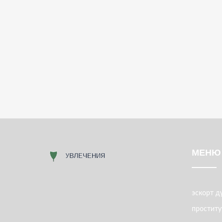
МЕНЮ
эскорт д
проститу