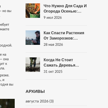
Санкт-Петербурге
Что Нужно Для Сада И
и
Огорода Осенью:
— но вы
,
Полный Чек-Лист
9 июл 2026
Подготовки К Зиме
ребует
умаете
Как Спасти Растения
От Заморозков:
Экстренные Меры И
28 мая 2026
ородной.
Укрытие На Зиму
е на
 — она
Когда Не Стоит
ит к
Сажать Деревья
ла.
Весной: Ошибки,
31 окт 2025
резке.
Которые Могут
, и
Погубить Саженцы
годня вы
АРХИВЫ
августа 2026
(3)