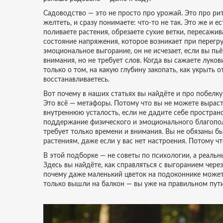
Садоводство — это не просто про урожай. Это про ритм
желтеть, и сразу понимаете: что-то не так. Это же и е
поливаете растения, обрезаете сухие ветки, пересажи
состояние напряжения, которое возникает при перегр
эмоциональное выгорание
, он не исчезает, если вы п
внимания, но не требует слов.
Когда вы сажаете лукови
только о том, на какую глубину закопать, как укрыть о
восстанавливаетесь.
Вот почему в наших статьях вы найдёте и про побелку 
Это всё — метафоры. Потому что вы не можете выраст
внутреннюю усталость, если не дадите себе простра
поддержание физического и эмоционального благопо
требует только времени и внимания.
Вы не обязаны бы
растениям, даже если у вас нет настроения. Потому чт
В этой подборке — не советы по психологии, а реальн
Здесь вы найдёте, как справляться с выгоранием чере
почему даже маленький цветок на подоконнике может
только вышли на балкон — вы уже на правильном пути