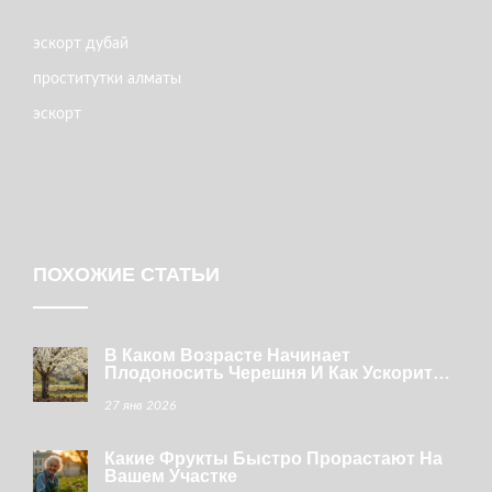
эскорт дубай
проститутки алматы
эскорт
ПОХОЖИЕ СТАТЬИ
В Каком Возрасте Начинает
Плодоносить Черешня И Как Ускорить
Первый Урожай
27 янв 2026
Какие Фрукты Быстро Прорастают На
Вашем Участке