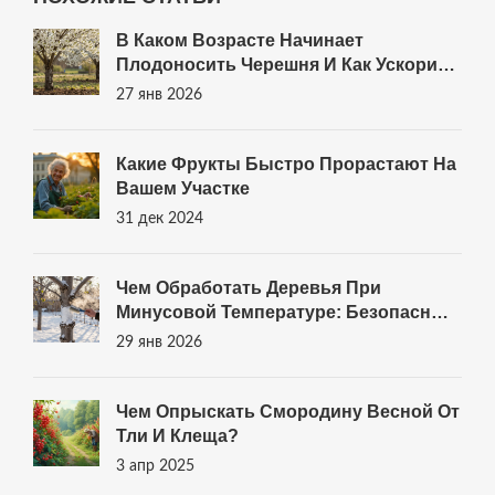
В Каком Возрасте Начинает
Плодоносить Черешня И Как Ускорить
Первый Урожай
27 янв 2026
Какие Фрукты Быстро Прорастают На
Вашем Участке
31 дек 2024
Чем Обработать Деревья При
Минусовой Температуре: Безопасные
Способы Защиты От Морозов И
29 янв 2026
Трещин
Чем Опрыскать Смородину Весной От
Тли И Клеща?
3 апр 2025