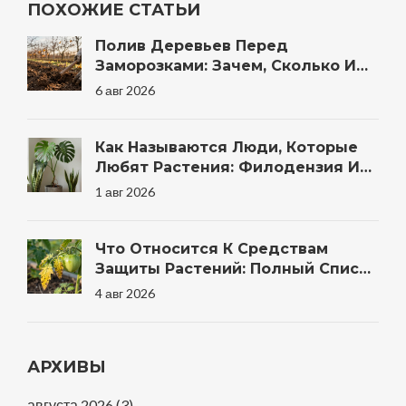
ПОХОЖИЕ СТАТЬИ
Полив Деревьев Перед
Заморозками: Зачем, Сколько И
Когда Правильно
6 авг 2026
Как Называются Люди, Которые
Любят Растения: Филодензия И
Другие Термины
1 авг 2026
Что Относится К Средствам
Защиты Растений: Полный Список
Препаратов И Методов Для Сада
4 авг 2026
АРХИВЫ
августа 2026
(3)