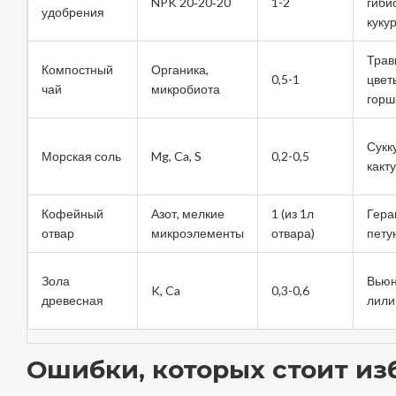
NPK 20‑20‑20
1-2
гибис
удобрения
куку
Трав
Компостный
Органика,
0,5-1
цвет
чай
микробиота
горш
Сукк
Морская соль
Mg, Ca, S
0,2-0,5
какт
Кофейный
Азот, мелкие
1 (из 1л
Гера
отвар
микроэлементы
отвара)
пету
Зола
Вьюн
K, Ca
0,3-0,6
древесная
лили
Ошибки, которых стоит из