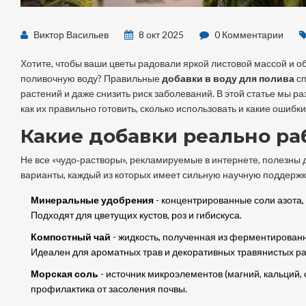
Виктор Васильев
8 окт 2025
0 Комментарии
Хотите, чтобы ваши цветы радовали яркой листовой массой и об
поливочную воду? Правильные
добавки в воду для полива
сп
растений и даже снизить риск заболеваний. В этой статье мы р
как их правильно готовить, сколько использовать и какие ошибк
Какие добавки реально ра
Не все «чудо‑растворы», рекламируемые в интернете, полезны
варианты, каждый из которых имеет сильную научную поддержк
Минеральные удобрения
- концентрированные соли азота,
Подходят для цветущих кустов, роз и гибискуса.
Компостный чай
- жидкость, полученная из ферментированн
Идеален для ароматных трав и декоративных травянистых ра
Морская соль
- источник микроэлементов (магний, кальций, 
профилактика от засоления почвы.