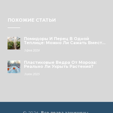
ПОХОЖИЕ СТАТЬИ
Помидоры И Перец В Одной
Теплице: Можно Ли Сажать Вместе
И Как Ухаживать?
5 фев 2026
Пластиковые Ведра От Мороза:
Реально Ли Укрыть Растения?
3 июн 2025
© 2026. Все права защищены.