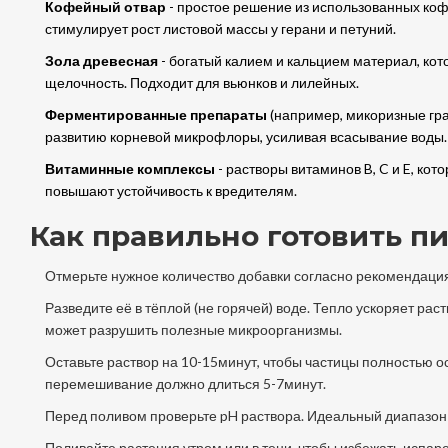
Кофейный отвар
- простое решение из использованных ко
стимулирует рост листовой массы у герани и петуний.
Зола древесная
- богатый калием и кальцием материал, кот
щелочность. Подходит для вьюнков и лилейных.
Ферментированные препараты
(например, микоризные гра
развитию корневой микрофлоры, усиливая всасывание воды.
Витаминные комплексы
- растворы витаминов B, C и E, ко
повышают устойчивость к вредителям.
Как правильно готовить п
Отмерьте нужное количество добавки согласно рекомендациям
Разведите её в тёплой (не горячей) воде. Тепло ускоряет ра
может разрушить полезные микроорганизмы.
Оставьте раствор на 10-15минут, чтобы частицы полностью 
перемешивание должно длиться 5-7минут.
Перед поливом проверьте pH раствора. Идеальный диапазон-5
Поливайте растения утром или в тени, чтобы избежать испар