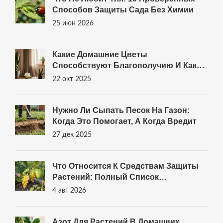
Способов Защиты Сада Без Химии
25 июн 2026
Какие Домашние Цветы
Способствуют Благополучию И Как
Их Правильно Выращивать
22 окт 2025
Нужно Ли Сыпать Песок На Газон:
Когда Это Помогает, А Когда Вредит
27 дек 2025
Что Относится К Средствам Защиты
Растений: Полный Список
Препаратов И Методов Для Сада
4 авг 2026
Азот Для Растений В Домашних