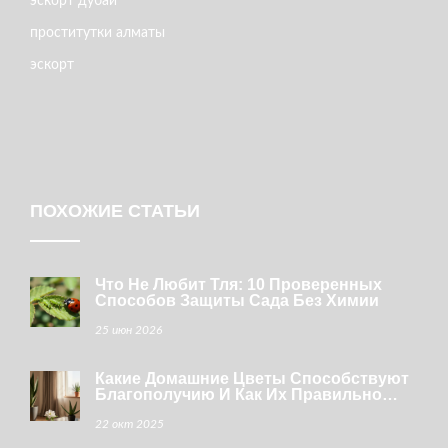
эскорт дубай
проститутки алматы
эскорт
ПОХОЖИЕ СТАТЬИ
Что Не Любит Тля: 10 Проверенных
Способов Защиты Сада Без Химии
25 июн 2026
Какие Домашние Цветы Способствуют
Благополучию И Как Их Правильно
Выращивать
22 окт 2025