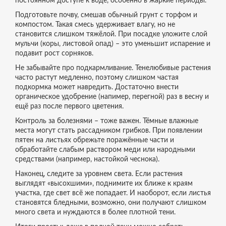
постоянном доступе к воде, особенно в жаркие периоды.
Подготовьте почву, смешав обычный грунт с торфом и
компостом. Такая смесь удерживает влагу, но не
становится слишком тяжёлой. При посадке уложите слой
мульчи (коры, листовой опад) – это уменьшит испарение и
подавит рост сорняков.
Не забывайте про подкармливание. Тенелюбивые растения
часто растут медленно, поэтому слишком частая
подкормка может навредить. Достаточно внести
органическое удобрение (напимер, перегной) раз в весну и
ещё раз после первого цветения.
Контроль за болезнями – тоже важен. Тёмные влажные
места могут стать рассадником грибков. При появлении
пятен на листьях обрежьте поражённые части и
обработайте слабым раствором меди или народными
средствами (например, настойкой чеснока).
Наконец, следите за уровнем света. Если растения
выглядят «высохшими», поднимите их ближе к краям
участка, где свет всё же попадает. И наоборот, если листья
становятся бледными, возможно, они получают слишком
много света и нуждаются в более плотной тени.