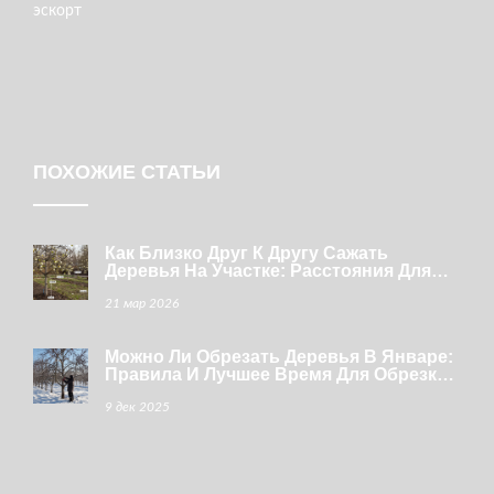
эскорт
ПОХОЖИЕ СТАТЬИ
Как Близко Друг К Другу Сажать
Деревья На Участке: Расстояния Для
Разных Видов
21 мар 2026
Можно Ли Обрезать Деревья В Январе:
Правила И Лучшее Время Для Обрезки
Плодовых Деревьев
9 дек 2025