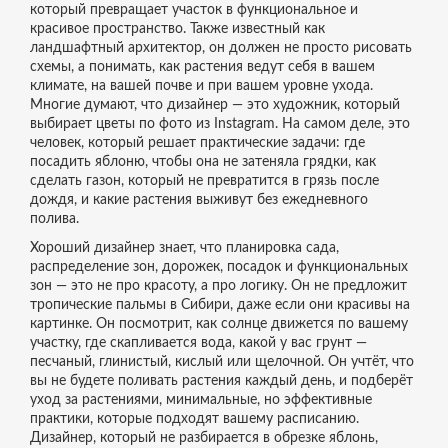
который превращает участок в функциональное и
красивое пространство
. Также известный как
ландшафтный архитектор
, он должен не просто рисовать
схемы, а понимать, как растения ведут себя в вашем
климате, на вашей почве и при вашем уровне ухода
.
Многие думают, что дизайнер — это художник, который
выбирает цветы по фото из Instagram. На самом деле, это
человек, который решает практические задачи: где
посадить яблоню, чтобы она не затеняла грядки, как
сделать газон, который не превратится в грязь после
дождя, и какие растения выживут без ежедневного
полива.
Хороший дизайнер знает, что
планировка сада
,
распределение зон, дорожек, посадок и функциональных
зон
— это не про красоту, а про логику. Он не предложит
тропические пальмы в Сибири, даже если они красивы на
картинке. Он посмотрит, как солнце движется по вашему
участку, где скапливается вода, какой у вас грунт —
песчаный, глинистый, кислый или щелочной. Он учтёт, что
вы не будете поливать растения каждый день, и подберёт
уход за растениями
,
минимальные, но эффективные
практики, которые подходят вашему расписанию
.
Дизайнер, который не разбирается в обрезке яблонь,