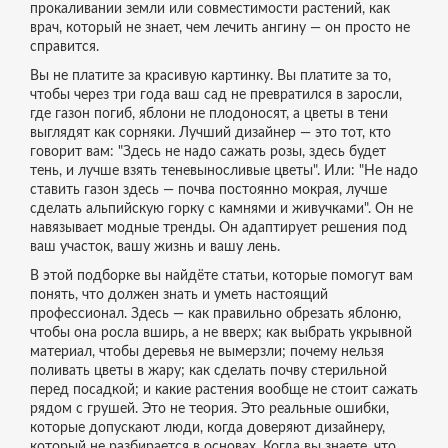
прокаливании земли или совместимости растений, как
врач, который не знает, чем лечить ангину — он просто не
справится.
Вы не платите за красивую картинку. Вы платите за то,
чтобы через три года ваш сад не превратился в заросли,
где газон погиб, яблони не плодоносят, а цветы в тени
выглядят как сорняки. Лучший дизайнер — это тот, кто
говорит вам: "Здесь не надо сажать розы, здесь будет
тень, и лучше взять теневыносливые цветы". Или: "Не надо
ставить газон здесь — почва постоянно мокрая, лучше
сделать альпийскую горку с камнями и живучками". Он не
навязывает модные тренды. Он адаптирует решения под
ваш участок, вашу жизнь и вашу лень.
В этой подборке вы найдёте статьи, которые помогут вам
понять, что должен знать и уметь настоящий
профессионал. Здесь — как правильно обрезать яблоню,
чтобы она росла вширь, а не вверх; как выбрать укрывной
материал, чтобы деревья не вымерзли; почему нельзя
поливать цветы в жару; как сделать почву стерильной
перед посадкой; и какие растения вообще не стоит сажать
рядом с грушей. Это не теория. Это реальные ошибки,
которые допускают люди, когда доверяют дизайнеру,
который не разбирается в основах. Когда вы знаете, что