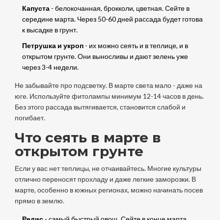
Капуста
- белокочанная, брокколи, цветная. Сейте в
середине марта. Через 50-60 дней рассада будет готова
к высадке в грунт.
Петрушка и укроп
- их можно сеять и в теплице, и в
открытом грунте. Они выносливы и дают зелень уже
через 3-4 недели.
Не забывайте про подсветку. В марте света мало - даже на
юге. Используйте фитолампы минимум 12-14 часов в день.
Без этого рассада вытягивается, становится слабой и
погибает.
Что сеять в марте в
открытом грунте
Если у вас нет теплицы, не отчаивайтесь. Многие культуры
отлично переносят прохладу и даже легкие заморозки. В
марте, особенно в южных регионах, можно начинать посев
прямо в землю.
Редис
- самый быстрый овощ. Сейте в конце марта,