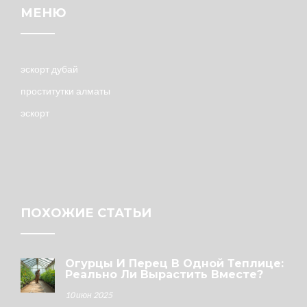
МЕНЮ
эскорт дубай
проститутки алматы
эскорт
ПОХОЖИЕ СТАТЬИ
Огурцы И Перец В Одной Теплице:
Реально Ли Вырастить Вместе?
10 июн 2025