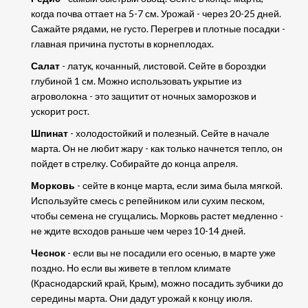
когда почва оттает на 5-7 см. Урожай - через 20-25 дней.
Сажайте рядами, не густо. Перегрев и плотные посадки -
главная причина пустоты в корнеплодах.
Салат
- латук, кочанный, листовой. Сейте в бороздки
глубиной 1 см. Можно использовать укрытие из
агроволокна - это защитит от ночных заморозков и
ускорит рост.
Шпинат
- холодостойкий и полезный. Сейте в начале
марта. Он не любит жару - как только начнется тепло, он
пойдет в стрелку. Собирайте до конца апреля.
Морковь
- сейте в конце марта, если зима была мягкой.
Используйте смесь с репейником или сухим песком,
чтобы семена не сгущались. Морковь растет медленно -
не ждите всходов раньше чем через 10-14 дней.
Чеснок
- если вы не посадили его осенью, в марте уже
поздно. Но если вы живете в теплом климате
(Краснодарский край, Крым), можно посадить зубчики до
середины марта. Они дадут урожай к концу июля.