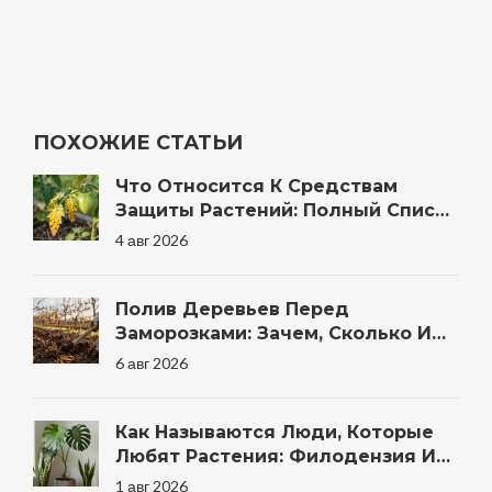
ПОХОЖИЕ СТАТЬИ
Что Относится К Средствам
Защиты Растений: Полный Список
Препаратов И Методов Для Сада
4 авг 2026
Полив Деревьев Перед
Заморозками: Зачем, Сколько И
Когда Правильно
6 авг 2026
Как Называются Люди, Которые
Любят Растения: Филодензия И
Другие Термины
1 авг 2026