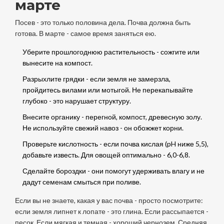
марте
Посев - это только половина дела. Почва должна быть
готова. В марте - самое время заняться ею.
Уберите прошлогоднюю растительность - сожгите или
вынесите на компост.
Разрыхлите грядки - если земля не замерзла,
пройдитесь вилами или мотыгой. Не перекапывайте
глубоко - это нарушает структуру.
Внесите органику - перегной, компост, древесную золу.
Не используйте свежий навоз - он обожжет корни.
Проверьте кислотность - если почва кислая (pH ниже 5,5),
добавьте известь. Для овощей оптимально - 6,0-6,8.
Сделайте бороздки - они помогут удерживать влагу и не
дадут семенам смыться при поливе.
Если вы не знаете, какая у вас почва - просто посмотрите:
если земля липнет к лопате - это глина. Если рассыпается -
песок. Если мягкая и темная - хороший чернозем. Средняя