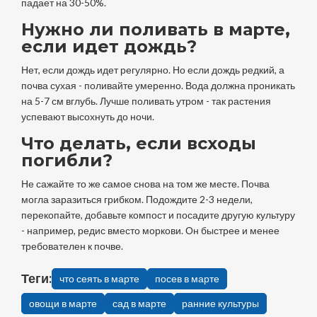
падает на 30-50%.
Нужно ли поливать в марте,
если идет дождь?
Нет, если дождь идет регулярно. Но если дождь редкий, а
почва сухая - поливайте умеренно. Вода должна проникать
на 5-7 см вглубь. Лучше поливать утром - так растения
успевают высохнуть до ночи.
Что делать, если всходы
погибли?
Не сажайте то же самое снова на том же месте. Почва
могла заразиться грибком. Подождите 2-3 недели,
перекопайте, добавьте компост и посадите другую культуру
- например, редис вместо моркови. Он быстрее и менее
требователен к почве.
Теги:
что сеять в марте
посев в марте
овощи в марте
сад в марте
ранние культуры