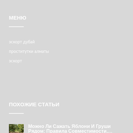
МЕНЮ
эскорт дубай
проститутки алматы
эскорт
ПОХОЖИЕ СТАТЬИ
Можно Ли Сажать Яблони И Груши
Рядом: Правила Совместимости,