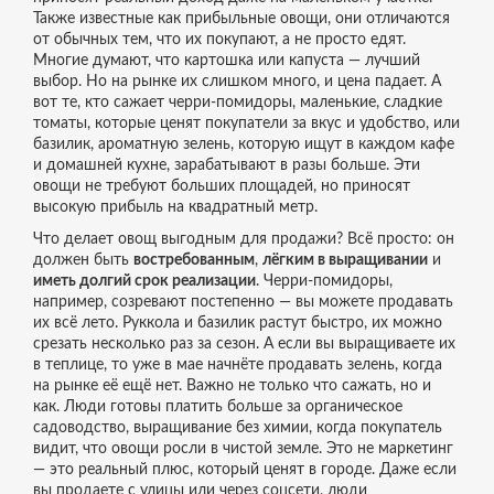
Также известные как
прибыльные овощи
, они отличаются
от обычных тем, что их покупают, а не просто едят.
Многие думают, что картошка или капуста — лучший
выбор. Но на рынке их слишком много, и цена падает. А
вот те, кто сажает
черри-помидоры
,
маленькие, сладкие
томаты, которые ценят покупатели за вкус и удобство
, или
базилик
,
ароматную зелень, которую ищут в каждом кафе
и домашней кухне
, зарабатывают в разы больше. Эти
овощи не требуют больших площадей, но приносят
высокую прибыль на квадратный метр.
Что делает овощ выгодным для продажи? Всё просто: он
должен быть
востребованным
,
лёгким в выращивании
и
иметь долгий срок реализации
. Черри-помидоры,
например, созревают постепенно — вы можете продавать
их всё лето. Руккола и базилик растут быстро, их можно
срезать несколько раз за сезон. А если вы выращиваете их
в теплице, то уже в мае начнёте продавать зелень, когда
на рынке её ещё нет. Важно не только что сажать, но и
как. Люди готовы платить больше за
органическое
садоводство
,
выращивание без химии, когда покупатель
видит, что овощи росли в чистой земле
. Это не маркетинг
— это реальный плюс, который ценят в городе. Даже если
вы продаете с улицы или через соцсети, люди