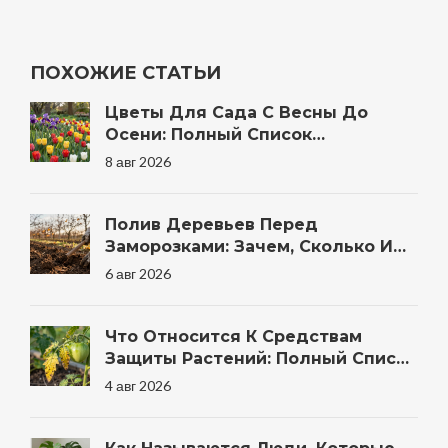
ПОХОЖИЕ СТАТЬИ
Цветы Для Сада С Весны До
Осени: Полный Список
Неприхотливых Многолетников И
8 авг 2026
Однолетников
Полив Деревьев Перед
Заморозками: Зачем, Сколько И
Когда Правильно
6 авг 2026
Что Относится К Средствам
Защиты Растений: Полный Список
Препаратов И Методов Для Сада
4 авг 2026