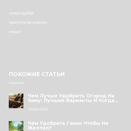
эскорт дубай
проститутки алматы
эскорт
ПОХОЖИЕ СТАТЬИ
Чем Лучше Удобрить Огород На
Зиму: Лучшие Варианты И Когда
Это Делать
30 окт 2025
Чем Удобрить Газон Чтобы Не
Желтел?