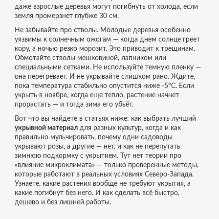
даже взрослые деревья могут погибнуть от холода, если
земля промерзнет глубже 30 см.
Не забывайте про стволы. Молодые деревья особенно
уязвимы к солнечным ожогам — когда днем солнце греет
кору, а ночью резко морозит. Это приводит к трещинам.
Обмотайте стволы мешковиной, лапником или
специальными сетками. Не используйте темную пленку —
она перегревает. И не укрывайте слишком рано. Ждите,
пока температура стабильно опустится ниже -5°C. Если
укрыть в ноябре, когда еще тепло, растение начнет
прорастать — и тогда зима его убьёт.
Вот что вы найдете в статьях ниже: как выбрать лучший
укрывной материал
для разных культур, когда и как
правильно мульчировать, почему одни садоводы
укрывают розы, а другие — нет, и как не перепутать
зимнюю подкормку с укрытием. Тут нет теории про
«влияние микроклимата» — только проверенные методы,
которые работают в реальных условиях Северо-Запада.
Узнаете, какие растения вообще не требуют укрытия, а
какие погибнут без него. И как сделать всё быстро,
дешево и без лишней работы.