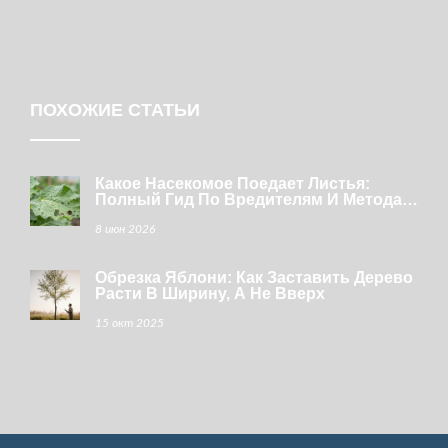
ПОХОЖИЕ СТАТЬИ
Какое Насекомое Поедает Листья:
Полный Гид По Вредителям И Методам
Защиты
8 июн 2026
Обрезка Яблони: Как Заставить Дерево
Расти В Ширину, А Не Вверх
15 окт 2025