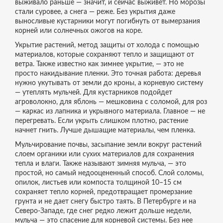
выживало раньше — значит, и сейчас выживет. Но морозы
стали суровее, а снега — реже. Без укрытия даже
выносливые кустарники могут погибнуть от вымерзания
корней или солнечных ожогов на коре.
Укрытие растений
,
метод защиты от холода с помощью
материалов, которые сохраняют тепло и защищают от
ветра
. Также известно как
зимнее укрытие
,
— это не
просто накидывание пленки. Это точная работа: деревья
нужно укутывать от земли до кроны, а корневую систему
— утеплять мульчей. Для кустарников подойдет
агроволокно, для яблонь — мешковина с соломой, для роз
— каркас из лапника и укрывного материала. Главное — не
перегревать. Если укрыть слишком плотно, растение
начнет гнить. Лучше дышащие материалы, чем пленка.
Мульчирование почвы
,
засыпание земли вокруг растений
слоем органики или сухих материалов для сохранения
тепла и влаги
. Также называют
зимняя мульча
,
— это
простой, но самый недооцененный способ. Слой соломы,
опилок, листьев или компоста толщиной 10–15 см
сохраняет тепло корней, предотвращает промерзание
грунта и не дает снегу быстро таять. В Петербурге и на
Северо-Западе, где снег редко лежит дольше недели,
мульча — это спасение для корневой системы. Без нее