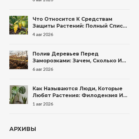
Однолетников
Что Относится К Средствам
Защиты Растений: Полный Список
Препаратов И Методов Для Сада
4 авг 2026
Полив Деревьев Перед
Заморозками: Зачем, Сколько И
Когда Правильно
6 авг 2026
Как Называются Люди, Которые
Любят Растения: Филодензия И
Другие Термины
1 авг 2026
АРХИВЫ