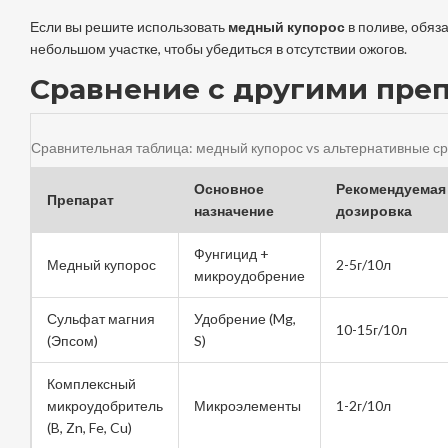
Если вы решите использовать
медный купорос
в поливе, обяз
небольшом участке, чтобы убедиться в отсутствии ожогов.
Сравнение с другими пре
Сравнительная таблица: медный купорос vs альтернативные с
Основное
Рекомендуемая
Препарат
назначение
дозировка
Фунгицид +
Медный купорос
2-5г/10л
микроудобрение
Сульфат магния
Удобрение (Mg,
10-15г/10л
(Эпсом)
S)
Комплексный
микроудобритель
Микроэлементы
1-2г/10л
(B, Zn, Fe, Cu)