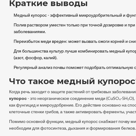
Краткие выводы
Медный купорос - эффективный микроудобрительный и фунг
Полив раствором уместен только при точной дозировке и пр
заболеваниями.
Переизбыток меди вреден: может вызвать ожоги корней и сн
Для большинства культур лучше комбинировать медный куп
(азот, фосфор, калий).
Регулярный анализ почвы поможет подобрать оптимальную 
Что такое медный купорос
Когда речь заходит о защите растений от грибковых заболеван
купорос
-
это неорганическое соединение меди (CuSO₄·5H₂O),
как фунгицид и микроудобрение
. Его действие основано на сп
клеточные стенки грибов, а также активировать ферменты, уча
Помимо основной функции, медный купорос снабжает почву м
необходим для фотосинтеза, дыхания и формирования белков.