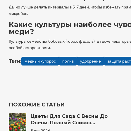
Да, но лучше делать интервалы в 5-7 дней, чтобы избежать пр
микробов.
Какие культуры наиболее чув
меди?
Культуры семейства бобовых (горох, фасоль), а также некоторы
особой осторожности.
Теги:
медный купорос
полив
удобрение
защита рас
ПОХОЖИЕ СТАТЬИ
Цветы Для Сада С Весны До
Осени: Полный Список
Неприхотливых Многолетников И
8 авг 2026