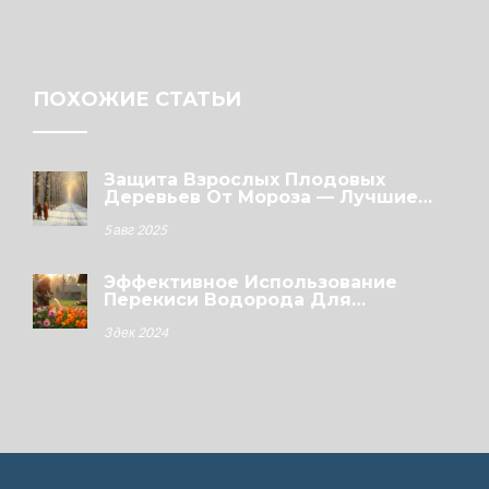
ПОХОЖИЕ СТАТЬИ
Защита Взрослых Плодовых
Деревьев От Мороза — Лучшие
Методы Зимовки Сада
5 авг 2025
Эффективное Использование
Перекиси Водорода Для
Подкормки Цветов
3 дек 2024