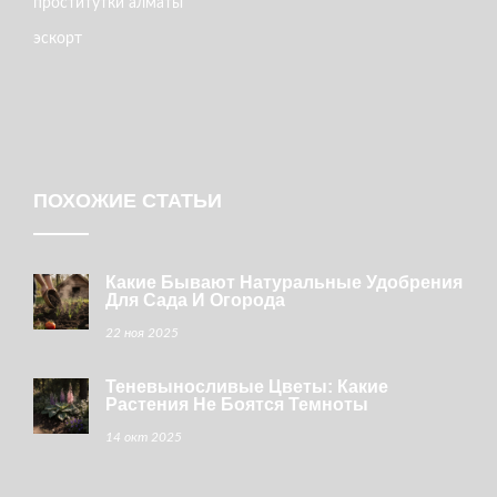
проститутки алматы
эскорт
ПОХОЖИЕ СТАТЬИ
Какие Бывают Натуральные Удобрения
Для Сада И Огорода
22 ноя 2025
Теневыносливые Цветы: Какие
Растения Не Боятся Темноты
14 окт 2025