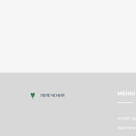
МЕНЮ
эскорт д
проститу