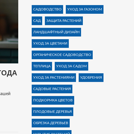
САДОВОДСТВО
УХОД ЗА ГАЗОНОМ
САД
ЗАЩИТА РАСТЕНИЙ
ЛАНДШАФТНЫЙ ДИЗАЙН
УХОД ЗА ЦВЕТАМИ
ОРГАНИЧЕСКОЕ САДОВОДСТВО
ТЕПЛИЦА
УХОД ЗА САДОМ
ГОДА
УХОД ЗА РАСТЕНИЯМИ
УДОБРЕНИЯ
САДОВЫЕ РАСТЕНИЯ
вашей
ПОДКОРМКА ЦВЕТОВ
ПЛОДОВЫЕ ДЕРЕВЬЯ
ОБРЕЗКА ДЕРЕВЬЕВ