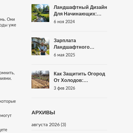
Ландшафтный Дизайн
Для Начинающих:
нь. Они
Простые Советы И
6 ноя 2024
лоды уже
Идеи
Зарплата
Ландшафтного
Дизайнера В
6 мая 2025
Америке: Сколько
Реально
Зарабатывают
омнить,
Как Защитить Огород
ниями.
От Холодов:
Проверенные
3 фев 2026
Способы Укрытия
Овощей На Зиму
 которые
АРХИВЫ
 могут
августа 2026
(3)
дете