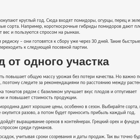
купают круглый год. Сюда входят помидоры, огурцы, перец и зеле
ные сорта. Например, короткосрочные гибриды помидоров дают п
т вес и пользуются спросом на рынках.
и редиску – они готовятся к сбору уже через 30 дней. Такие быстрые
переходить к следующей посевной партии.
д от одного участка
ть повышает общую массу урожая без потери качества. Но важно п
м, поэтому следите за рекомендациями по расстоянию между расте
а томатов рядом с базиликом улучшает вкус плодов и отпугивает
мии и повышает стоимость продукции.
смородина дают хорошие цены, особенно в сезон. Выбирайте сорта,
е окупится разово, а потом будет приносить прибыль каждый год.
одойдёт выращивание орехов в контейнерах. Грецкий орех и фундук
 спросом среди гурманов.
осадок, учитывая сроки созревания и даты продаж. Так вы точно бу