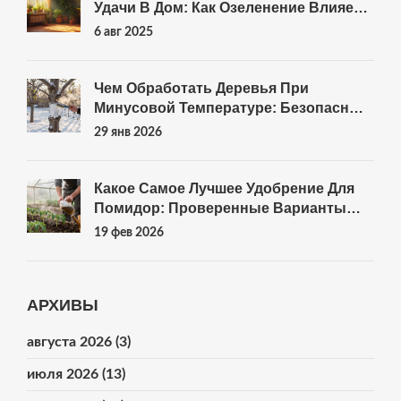
Удачи В Дом: Как Озеленение Влияет
На Финансовый Достаток
6 авг 2025
Чем Обработать Деревья При
Минусовой Температуре: Безопасные
Способы Защиты От Морозов И
29 янв 2026
Трещин
Какое Самое Лучшее Удобрение Для
Помидор: Проверенные Варианты
Для Урожая
19 фев 2026
АРХИВЫ
августа 2026
(3)
июля 2026
(13)